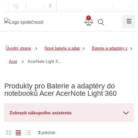
0
☰
Úvodní strana
Nové baterie a adaptéry
Baterie a adaptéry do no
AcerNote Light 360
Acer
Produkty pro Baterie a adaptéry do
notebooků Acer AcerNote Light 360
Zobrazit nákupního asistenta
O
T
Ř
3
položek