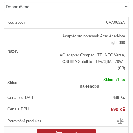
b
a
á
Ř
r
b
d
a
á
u
k
z
CAA0632A
z
l
o
e
n
k
k
v
Adaptér pro notebook Acer AcerNote
í
o
o
ý
Light 360
p
v
v
v
r
ý
ý
ý
AC adaptér Compaq LTE, NEC Versa,
o
v
v
p
TOSHIBA Satellite - 19V/3,8A - 70W -
d
ý
ý
i
(C3)
u
p
p
s
k
Sklad:
71 ks
i
i
t
na eshopu
ů
s
s
488 Kč
590 Kč