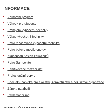
INFORMACE
Věrnostní program
Výhody pro studenty
Pronájem výpočetní techniky
Výkup výpočetní techniky
Patro repasovaná výpočetní technika
Patro baterie mobile energy
Zkušenosti našich zákazníků
Patro Samsonite
Certifikované mazání dat
Profesionální servis
Speciální nabídka pro školství, zdravotnictví a neziskové organizace
Záruka na zboží
Reklamační řád