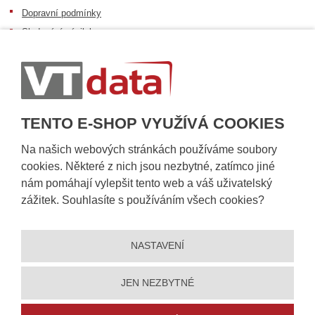
Dopravní podmínky
Sledování zásilek
Postup při převzetí zásilky
Informace k dostupnosti zboží
Obecné informace
TENTO E-SHOP VYUŽÍVÁ COOKIES
Na našich webových stránkách používáme soubory
cookies. Některé z nich jsou nezbytné, zatímco jiné
nám pomáhají vylepšit tento web a váš uživatelský
zážitek. Souhlasíte s používáním všech cookies?
NASTAVENÍ
© 2026, VT DATA, a.s.
Prohlášení o přístupnosti
|
Ochrana osobních údajů
|
Mapa stránek
|
|
Nastavení cookies
JEN NEZBYTNÉ
Vytvořila
eBRÁNA