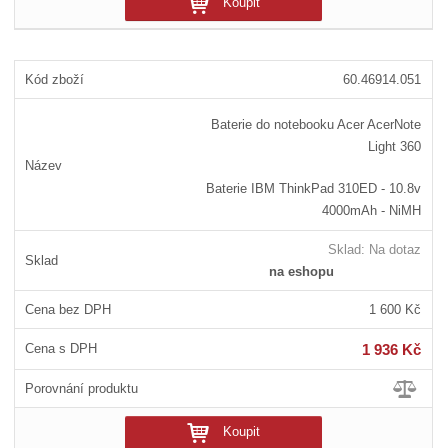
Koupit
60.46914.051
Baterie do notebooku Acer AcerNote
Light 360
Baterie IBM ThinkPad 310ED - 10.8v
4000mAh - NiMH
Sklad:
Na dotaz
na eshopu
1 600 Kč
1 936 Kč
Koupit