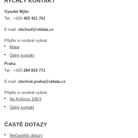
RYCHLÝ KONTAKT
Vysoké Mýto
Tel.:
+420
465 421 761
E-mail:
obchod@vtdata.cz
Přijďte si osobně vybrat:
Mapa
Úplný kontakt
Praha
Tel.:
+420
284 819 771
E-mail:
obchod.praha@vtdata.cz
Přijďte si osobně vybrat:
Na Košince 106/3
Úplný kontakt
ČASTÉ DOTAZY
Nejčastější dotazy