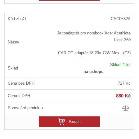
CAC0632A
Autoadaptér pro notebook Acer AcerNote
Light 360
CAR DC adaptér 18-20v 72W Max - (C3)
Sklad:
1 ks
na eshopu
727 Kč
880 Kč
Koupit