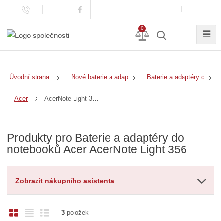
0
☰
Úvodní strana
Nové baterie a adaptéry
Baterie a adaptéry do no
AcerNote Light 356
Acer
Produkty pro Baterie a adaptéry do
notebooků Acer AcerNote Light 356
Zobrazit nákupního asistenta
O
T
Ř
3
položek