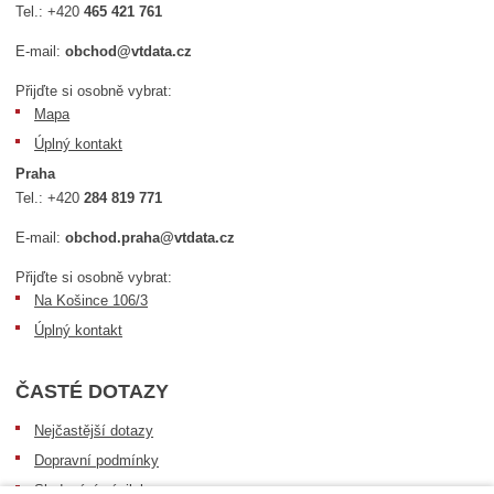
Tel.:
+420
465 421 761
E-mail:
obchod@vtdata.cz
Přijďte si osobně vybrat:
Mapa
Úplný kontakt
Praha
Tel.:
+420
284 819 771
E-mail:
obchod.praha@vtdata.cz
Přijďte si osobně vybrat:
Na Košince 106/3
Úplný kontakt
ČASTÉ DOTAZY
Nejčastější dotazy
Dopravní podmínky
Sledování zásilek