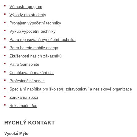
Věrnostní program
Výhody pro studenty
Pronájem výpočetní techniky
Výkup výpočetní techniky
Patro repasovaná výpočetní technika
Patro baterie mobile energy
Zkušenosti našich zákazníků
Patro Samsonite
Certifikované mazání dat
Profesionální servis
Speciální nabídka pro školství, zdravotnictví a neziskové organizace
Záruka na zboží
Reklamační řád
RYCHLÝ KONTAKT
Vysoké Mýto