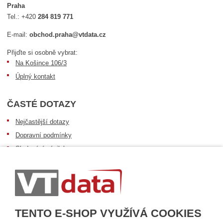
Praha
Tel.:
+420
284 819 771
E-mail:
obchod.praha@vtdata.cz
Přijďte si osobně vybrat:
Na Košince 106/3
Úplný kontakt
ČASTÉ DOTAZY
Nejčastější dotazy
Dopravní podmínky
Sledování zásilek
Postup při převzetí zásilky
Informace k dostupnosti zboží
Obecné informace
TENTO E-SHOP VYUŽÍVÁ COOKIES