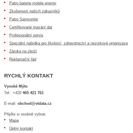
Patro baterie mobile energy
Zkušenosti našich zákazníků
Patro Samsonite
Certifikované mazání dat
Profesionální servis
Speciální nabídka pro školství, zdravotnictví a neziskové organizace
Záruka na zboží
Reklamační řád
RYCHLÝ KONTAKT
Vysoké Mýto
Tel.:
+420
465 421 761
E-mail:
obchod@vtdata.cz
Přijďte si osobně vybrat:
Mapa
Úplný kontakt