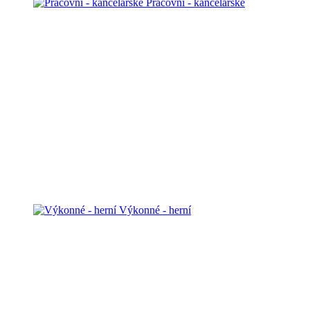
Pracovní - kancelářské
Výkonné - herní