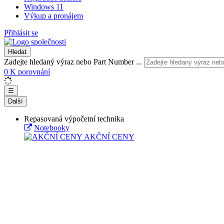
Windows 11
Výkup a pronájem
Přihlásit se
Hledat
Zadejte hledaný výraz nebo Part Number ...
0
K porovnání
☰
Další
Repasovaná výpočetní technika
Notebooky
AKČNÍ CENY