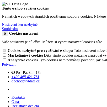
Tento e-shop využívá cookies
Na našich webových stránkách používáme soubory cookies. Některé z n
Nastavení
Jen nezbytné
Souhlasím
Cookies nastavení
Vaše soukromí je důležité. Můžete si vybrat nastavení cookies níže.
Cookies nezbytné pro využívání e-shopu
Toto nastavení nelze 
Marketingové cookies
Díky těmto cookies můžeme zlepšovat výko
Analytické cookies
Tyto cookies nám pomáhají pochopit, jak e-s
Potvrzuji
Po - Pá: 8h - 17h
+420 465 421 761
obchod@vtdata.cz
Kontakty
O nás
Registrace dealera