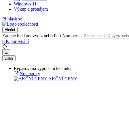
Windows 11
Výkup a pronájem
Přihlásit se
Hledat
Zadejte hledaný výraz nebo Part Number ...
0
K porovnání
☰
Další
Repasovaná výpočetní technika
Notebooky
AKČNÍ CENY