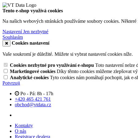
Tento e-shop využívá cookies
Na našich webových stránkách používáme soubory cookies. Některé z n
Nastavení
Jen nezbytné
Souhlasím
Cookies nastavení
Vaše soukromí je důležité. Můžete si vybrat nastavení cookies níže.
Cookies nezbytné pro využívání e-shopu
Toto nastavení nelze 
Marketingové cookies
Díky těmto cookies můžeme zlepšovat výko
Analytické cookies
Tyto cookies nám pomáhají pochopit, jak e-s
Potvrzuji
Po - Pá: 8h - 17h
+420 465 421 761
obchod@vtdata.cz
Kontakty
O nás
Registrace dealera