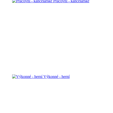
Pracovní - kancelářské
Výkonné - herní