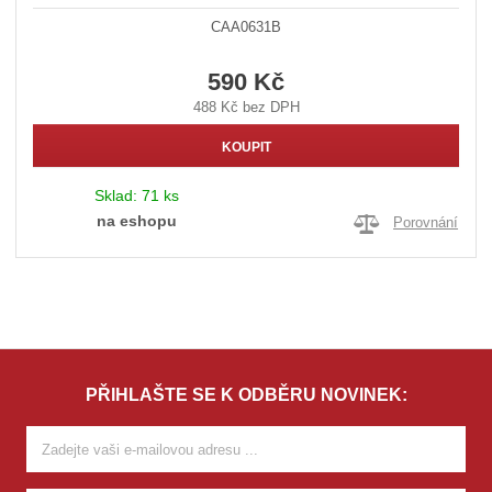
CAA0631B
590 Kč
488 Kč bez DPH
KOUPIT
Sklad:
71 ks
na eshopu
Porovnání
PŘIHLAŠTE SE K ODBĚRU NOVINEK: