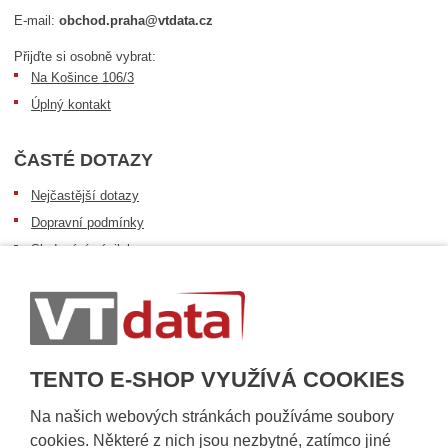
E-mail:
obchod.praha@vtdata.cz
Přijďte si osobně vybrat:
Na Košince 106/3
Úplný kontakt
ČASTÉ DOTAZY
Nejčastější dotazy
Dopravní podmínky
Sledování zásilek
Postup při převzetí zásilky
Informace k dostupnosti zboží
Obecné informace
TENTO E-SHOP VYUŽÍVÁ COOKIES
Na našich webových stránkách používáme soubory
cookies. Některé z nich jsou nezbytné, zatímco jiné