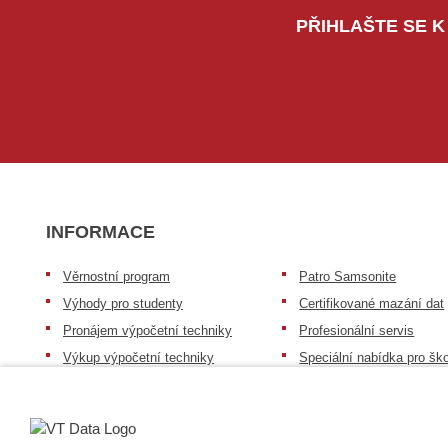
PŘIHLAŠTE SE K
INFORMACE
Věrnostní program
Patro Samsonite
Výhody pro studenty
Certifikované mazání dat
Pronájem výpočetní techniky
Profesionální servis
Výkup výpočetní techniky
Speciální nabídka pro ško
zdravotnictví a neziskov
Patro repasovaná výpočetní
organizace
technika
Záruka na zboží
Patro baterie mobile energy