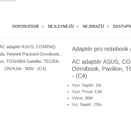
DOPORUČENÉ
NEJLEVNĚJŠÍ
NEJDRAŽŠÍ
DOSTUP
Ř
a
Adaptér pro notebook
z
e
AC adaptér ASUS, CO
n
Omnibook, Pavilion, T
í
p
- (C4)
r
Výst. Napětí: 19v
o
Výst. Proud: 4,8A
d
Výkon: 90W
u
Vst. Napětí: 230v
k
t
ů