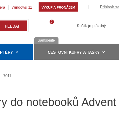
Přihlásit se
era
Windows 11
VÝKUP A PRONÁJEM
0
Košík je prázdný
Samsonite
APTÉRY
CESTOVNÍ KUFRY A TAŠKY
7011
éry do notebooků Advent