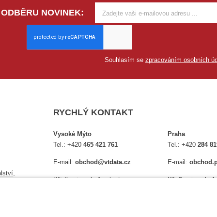
 ODBĚRU NOVINEK:
Souhlasím se
zpracováním osobních úd
RYCHLÝ KONTAKT
Vysoké Mýto
Praha
Tel.:
+420
465 421 761
Tel.:
+420
284 81
E-mail:
obchod@vtdata.cz
E-mail:
obchod.p
lství,
Přijďte si osobně vybrat:
Přijďte si osobně
é
Mapa
Na Košince 10
Úplný kontakt
Úplný kontakt