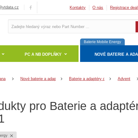
vtdata.cz
Kontakty
O nás
Registrace deal
Baterie Mobile Energy
PC A NB DOPLŇKY
NOVÉ BATERIE A AD
ana
Nové baterie a adaptéry
Baterie a adaptéry do notebooků
Advent
dukty pro Baterie a adapt
1
nergy