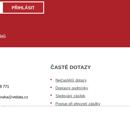
PŘIHLÁSIT
ajů
.
ČASTÉ DOTAZY
Nejčastější dotazy
9 771
Dopravní podmínky
Sledování zásilek
raha@vtdata.cz
Postup při převzetí zásilky
 vybrat:
Informace k dostupnosti zboží
6/3
Obecné informace