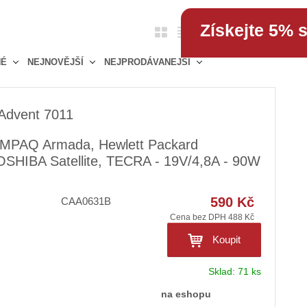
Získejte 5% 
O
T
Ř
1
položek
b
a
á
NÉ
NEJNOVĚJŠÍ
NEJPRODÁVANEJŠÍ
r
b
d
á
u
k
z
l
o
 Advent 7011
k
k
v
o
o
ý
MPAQ Armada, Hewlett Packard
v
v
v
OSHIBA Satellite, TECRA - 19V/4,8A - 90W
ý
ý
ý
v
v
p
590 Kč
CAA0631B
ý
ý
i
Cena bez DPH 488 Kč
p
p
s
i
i
Koupit
s
s
Sklad:
71 ks
na eshopu