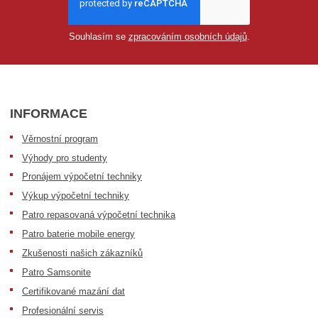
Souhlasím se
zpracováním osobních údajů
.
INFORMACE
Věrnostní program
Výhody pro studenty
Pronájem výpočetní techniky
Výkup výpočetní techniky
Patro repasovaná výpočetní technika
Patro baterie mobile energy
Zkušenosti našich zákazníků
Patro Samsonite
Certifikované mazání dat
Profesionální servis