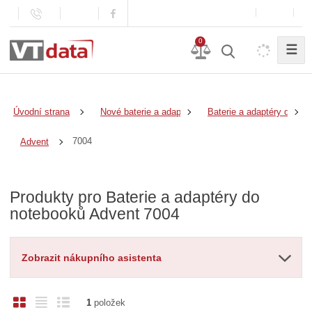
0
☰
Úvodní strana
Nové baterie a adaptéry
Baterie a adaptéry do no
7004
Advent
Produkty pro Baterie a adaptéry do
notebooků Advent 7004
Zobrazit nákupního asistenta
O
T
Ř
1
položek