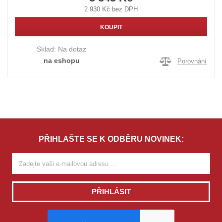
2 930 Kč bez DPH
KOUPIT
Sklad:
Na dotaz
na eshopu
Porovnání
PŘIHLAŠTE SE K ODBĚRU NOVINEK:
PŘIHLÁSIT