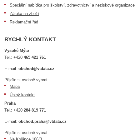
Speciální nabídka pro školství, zdravotnictví a neziskové organizace
Záruka na zboží
Reklamační řád
RYCHLÝ KONTAKT
Vysoké Mýto
Tel.:
+420
465 421 761
E-mail:
obchod@vtdata.cz
Přijďte si osobně vybrat:
Mapa
Úplný kontakt
Praha
Tel.:
+420
284 819 771
E-mail:
obchod.praha@vtdata.cz
Přijďte si osobně vybrat:
Na Košince 106/3