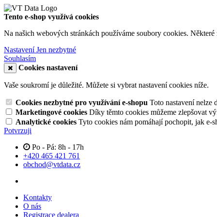
Tento e-shop využívá cookies
Na našich webových stránkách používáme soubory cookies. Některé z n
Nastavení
Jen nezbytné
Souhlasím
Cookies nastavení
Vaše soukromí je důležité. Můžete si vybrat nastavení cookies níže.
Cookies nezbytné pro využívání e-shopu
Toto nastavení nelze 
Marketingové cookies
Díky těmto cookies můžeme zlepšovat výko
Analytické cookies
Tyto cookies nám pomáhají pochopit, jak e-s
Potvrzuji
Po - Pá: 8h - 17h
+420 465 421 761
obchod@vtdata.cz
Kontakty
O nás
Registrace dealera