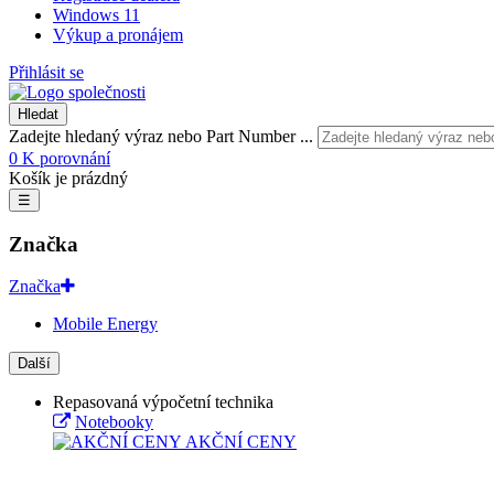
Windows 11
Výkup a pronájem
Přihlásit se
Hledat
Zadejte hledaný výraz nebo Part Number ...
0
K porovnání
Košík je prázdný
☰
Značka
Značka
Mobile Energy
Další
Repasovaná výpočetní technika
Notebooky
AKČNÍ CENY