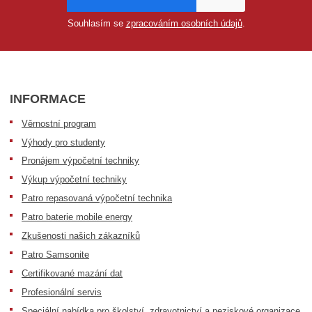
Souhlasím se
zpracováním osobních údajů
.
INFORMACE
Věrnostní program
Výhody pro studenty
Pronájem výpočetní techniky
Výkup výpočetní techniky
Patro repasovaná výpočetní technika
Patro baterie mobile energy
Zkušenosti našich zákazníků
Patro Samsonite
Certifikované mazání dat
Profesionální servis
Speciální nabídka pro školství, zdravotnictví a neziskové organizace