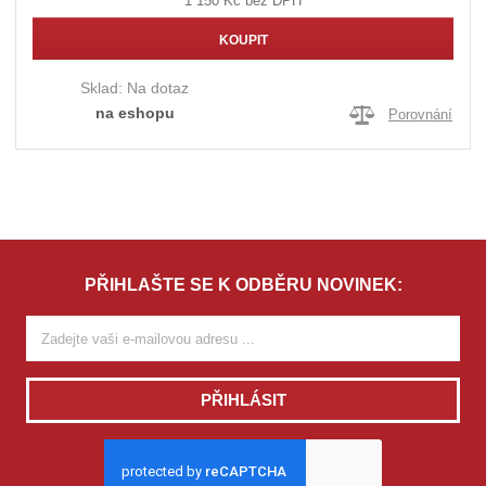
1 150 Kč bez DPH
KOUPIT
Sklad:
Na dotaz
na eshopu
Porovnání
PŘIHLAŠTE SE K ODBĚRU NOVINEK:
PŘIHLÁSIT