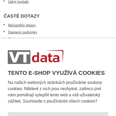
Úplný kontakt
ČASTÉ DOTAZY
Nejčastější dotazy
Dopravní podmínky
Sledování zásilek
Postup při převzetí zásilky
Informace k dostupnosti zboží
Obecné informace
TENTO E-SHOP VYUŽÍVÁ COOKIES
Na našich webových stránkách používáme soubory
cookies. Některé z nich jsou nezbytné, zatímco jiné
nám pomáhají vylepšit tento web a váš uživatelský
zážitek. Souhlasíte s používáním všech cookies?