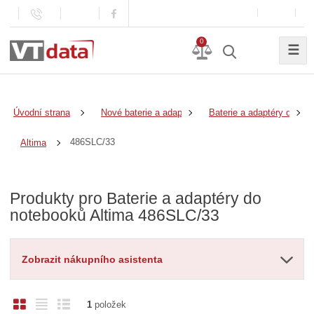
0
☰
Úvodní strana
Nové baterie a adaptéry
Baterie a adaptéry do no
486SLC/33
Altima
Produkty pro Baterie a adaptéry do
notebooků Altima 486SLC/33
Zobrazit nákupního asistenta
O
T
Ř
1
položek