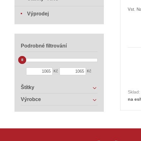
Vst. Na
Výprodej
Podrobné filtrování
Kč
Kč
Štítky
Sklad
na es
Výrobce