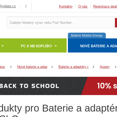
vtdata.cz
Kontakty
O nás
Registrace deal
Baterie Mobile Energy
PC A NB DOPLŇKY
NOVÉ BATERIE A AD
ana
Nové baterie a adaptéry
Baterie a adaptéry do notebooků
Aspen
dukty pro Baterie a adapt