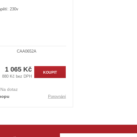
pětí: 230v
CAA0652A
1 065 Kč
KOUPIT
880 Kč bez DPH
:
Na dotaz
hopu
Porovnání