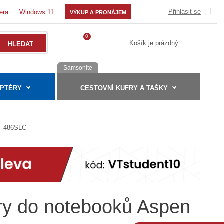
Přihlásit se
era
Windows 11
VÝKUP A PRONÁJEM
0
Košík je prázdný
Samsonite
APTÉRY
CESTOVNÍ KUFRY A TAŠKY
486SLC
éry do notebooků Aspen