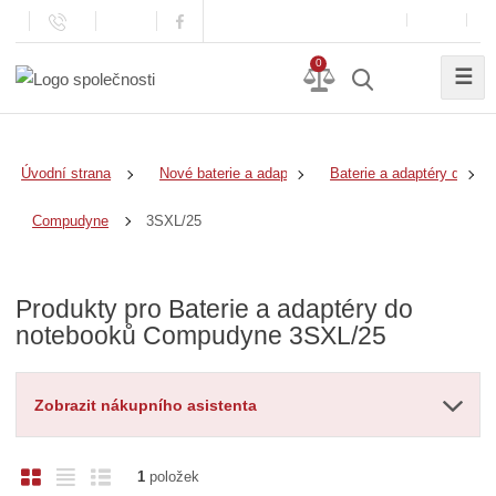
0
☰
Úvodní strana
Nové baterie a adaptéry
Baterie a adaptéry do no
3SXL/25
Compudyne
Produkty pro Baterie a adaptéry do
notebooků Compudyne 3SXL/25
Zobrazit nákupního asistenta
O
T
Ř
1
položek