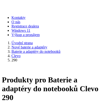
Kontakty
O nás
Registrace dealera
Windows 11
Výkup a pronájem
Úvodní strana
Nové baterie a adaptéry
Baterie a adaptéry do notebooků
Clevo
290
Produkty pro Baterie a
adaptéry do notebooků Clevo
290