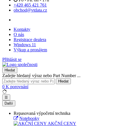
+420 465 421 761
obchod@vtdata.cz
Kontakty
O nás
Registrace dealera
Windows 11
Výkup a pronájem
Přihlásit se
Hledat
Zadejte hledaný výraz nebo Part Number ...
Hledat
0
K porovnání
☰
Další
Repasovaná výpočetní technika
Notebooky
AKČNÍ CENY