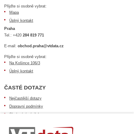
Přijďte si osobně vybrat:
Mapa
Úplný kontakt
Praha
Tel.:
+420
284 819 771
E-mail:
obchod.praha@vtdata.cz
Přijďte si osobně vybrat:
Na Košince 106/3
Úplný kontakt
ČASTÉ DOTAZY
Nejčastější dotazy
Dopravní podmínky
Sledování zásilek
Postup při převzetí zásilky
Informace k dostupnosti zboží