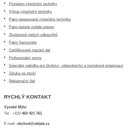
Pronájem výpočetní techniky
Výkup výpočetní techniky
Patro repasovaná výpočetní technika
Patro baterie mobile energy
Zkušenosti našich zákazníků
Patro Samsonite
Certifikované mazání dat
Profesionální servis
Speciální nabídka pro školství, zdravotnictví a neziskové organizace
Záruka na zboží
Reklamační řád
RYCHLÝ KONTAKT
Vysoké Mýto
Tel.:
+420
465 421 761
E-mail:
obchod@vtdata.cz