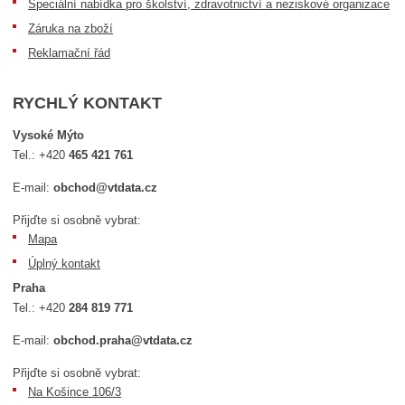
Speciální nabídka pro školství, zdravotnictví a neziskové organizace
Záruka na zboží
Reklamační řád
RYCHLÝ KONTAKT
Vysoké Mýto
Tel.:
+420
465 421 761
E-mail:
obchod@vtdata.cz
Přijďte si osobně vybrat:
Mapa
Úplný kontakt
Praha
Tel.:
+420
284 819 771
E-mail:
obchod.praha@vtdata.cz
Přijďte si osobně vybrat:
Na Košince 106/3