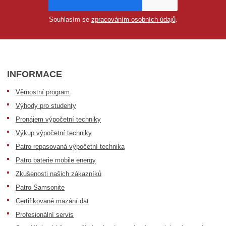
Souhlasím se
zpracováním osobních údajů
.
INFORMACE
Věrnostní program
Výhody pro studenty
Pronájem výpočetní techniky
Výkup výpočetní techniky
Patro repasovaná výpočetní technika
Patro baterie mobile energy
Zkušenosti našich zákazníků
Patro Samsonite
Certifikované mazání dat
Profesionální servis