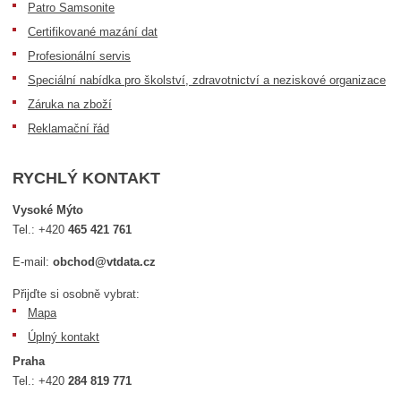
Patro Samsonite
Certifikované mazání dat
Profesionální servis
Speciální nabídka pro školství, zdravotnictví a neziskové organizace
Záruka na zboží
Reklamační řád
RYCHLÝ KONTAKT
Vysoké Mýto
Tel.:
+420
465 421 761
E-mail:
obchod@vtdata.cz
Přijďte si osobně vybrat:
Mapa
Úplný kontakt
Praha
Tel.:
+420
284 819 771