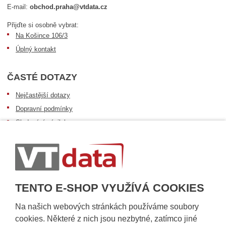
E-mail:
obchod.praha@vtdata.cz
Přijďte si osobně vybrat:
Na Košince 106/3
Úplný kontakt
ČASTÉ DOTAZY
Nejčastější dotazy
Dopravní podmínky
Sledování zásilek
Postup při převzetí zásilky
Informace k dostupnosti zboží
Obecné informace
TENTO E-SHOP VYUŽÍVÁ COOKIES
Na našich webových stránkách používáme soubory
cookies. Některé z nich jsou nezbytné, zatímco jiné