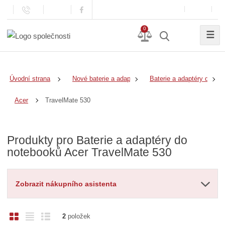
0
☰
Úvodní strana
Nové baterie a adaptéry
Baterie a adaptéry do no
TravelMate 530
Acer
Produkty pro Baterie a adaptéry do
notebooků Acer TravelMate 530
Zobrazit nákupního asistenta
O
T
Ř
2
položek