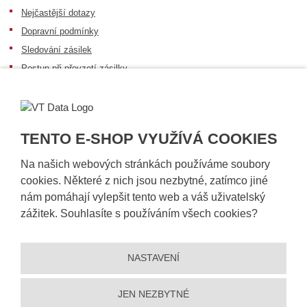
Nejčastější dotazy
Dopravní podmínky
Sledování zásilek
Postup při převzetí zásilky
Informace k dostupnosti zboží
Obecné informace
TENTO E-SHOP VYUŽÍVÁ COOKIES
Na našich webových stránkách používáme soubory
cookies. Některé z nich jsou nezbytné, zatímco jiné
nám pomáhají vylepšit tento web a váš uživatelský
zážitek. Souhlasíte s používáním všech cookies?
NASTAVENÍ
© 2026, VT DATA, a.s.
Prohlášení o přístupnosti
|
Ochrana osobních údajů
|
Mapa stránek
|
|
Nastavení cookies
JEN NEZBYTNÉ
Vytvořila
eBRÁNA