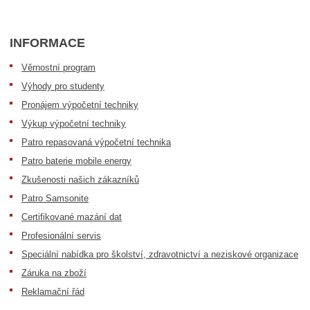
INFORMACE
Věrnostní program
Výhody pro studenty
Pronájem výpočetní techniky
Výkup výpočetní techniky
Patro repasovaná výpočetní technika
Patro baterie mobile energy
Zkušenosti našich zákazníků
Patro Samsonite
Certifikované mazání dat
Profesionální servis
Speciální nabídka pro školství, zdravotnictví a neziskové organizace
Záruka na zboží
Reklamační řád