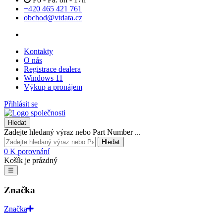
+420 465 421 761
obchod@vtdata.cz
Kontakty
O nás
Registrace dealera
Windows 11
Výkup a pronájem
Přihlásit se
Hledat
Zadejte hledaný výraz nebo Part Number ...
Hledat
0
K porovnání
Košík je prázdný
☰
Značka
Značka