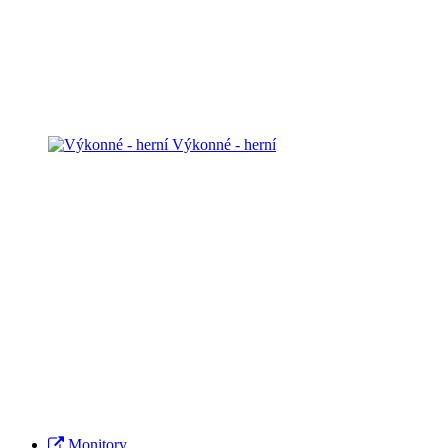
Výkonné - herní
Monitory