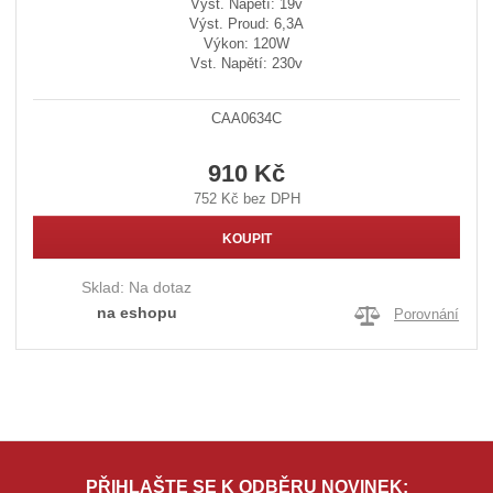
Výst. Napětí: 19v
Výst. Proud: 6,3A
Výkon: 120W
Vst. Napětí: 230v
CAA0634C
910 Kč
752 Kč bez DPH
KOUPIT
Sklad:
Na dotaz
na eshopu
Porovnání
PŘIHLAŠTE SE K ODBĚRU NOVINEK: