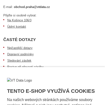
E-mail:
obchod.praha@vtdata.cz
Přijďte si osobně vybrat:
Na Košince 106/3
Úplný kontakt
ČASTÉ DOTAZY
Nejčastější dotazy
Dopravní podmínky
Sledování zásilek
Postup při převzetí zásilky
Informace k dostupnosti zboží
Obecné informace
TENTO E-SHOP VYUŽÍVÁ COOKIES
Na našich webových stránkách používáme soubory