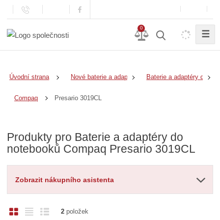
0
☰
Úvodní strana
Nové baterie a adaptéry
Baterie a adaptéry do no
Presario 3019CL
Compaq
Produkty pro Baterie a adaptéry do
notebooků Compaq Presario 3019CL
Zobrazit nákupního asistenta
O
T
Ř
2
položek