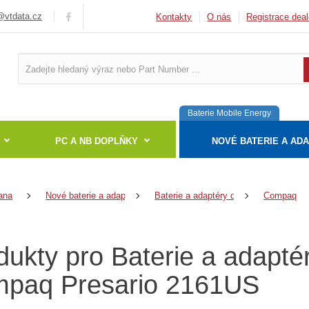
vtdata.cz
Kontakty
O nás
Registrace deal
Baterie Mobile Energy
PC A NB DOPLŇKY
NOVÉ BATERIE A AD
ana
Nové baterie a adaptéry
Baterie a adaptéry do notebooků
Compaq
dukty pro Baterie a adapté
paq Presario 2161US