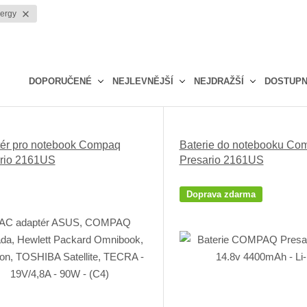
nergy
DOPORUČENÉ
NEJLEVNĚJŠÍ
NEJDRAŽŠÍ
DOSTUP
Ř
a
z
ér pro notebook Compaq
Baterie do notebooku Co
e
rio 2161US
Presario 2161US
n
í
p
Doprava zdarma
r
o
d
u
k
t
ů