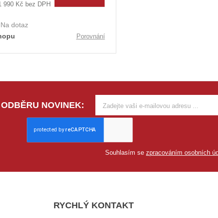
1 990 Kč bez DPH
:
Na dotaz
hopu
Porovnání
 ODBĚRU NOVINEK:
Souhlasím se
zpracováním osobních úd
RYCHLÝ KONTAKT