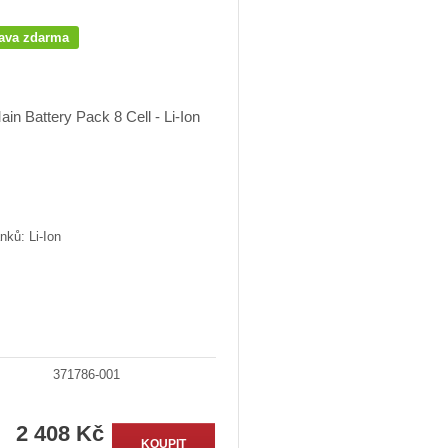
ava zdarma
nků: Li-Ion
371786-001
2 408 Kč
KOUPIT