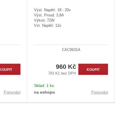
Výst. Napětí: 18 - 20v
Výst. Proud: 3,8A
Výkon: 72W
Vst. Napětí: 12v
CAC0631A
960 Kč
KOUPIT
KOUPIT
793 Kč bez DPH
Sklad:
1 ks
na eshopu
Porovnání
Porovnání