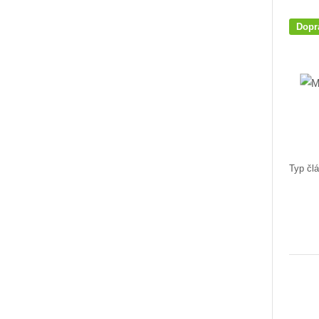
Dopr
Typ člá