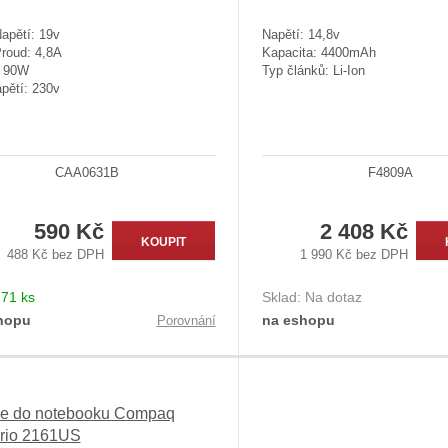
apětí: 19v
Napětí: 14,8v
Proud: 4,8A
Kapacita: 4400mAh
: 90W
Typ článků: Li-Ion
pětí: 230v
CAA0631B
F4809A
590 Kč
2 408 Kč
KOUPIT
488 Kč bez DPH
1 990 Kč bez DPH
:
71 ks
Sklad:
Na dotaz
hopu
na eshopu
Porovnání
ie do notebooku Compaq
rio 2161US