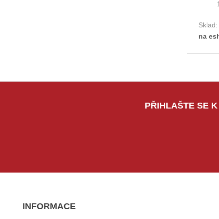
Sklad
na es
PŘIHLAŠTE SE K
INFORMACE