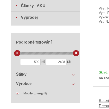
Články - AKU
Výst. N
Výst. 
Výprodej
Výkon
Vst. Na
Podrobné filtrování
Kč
Kč
Sklad
Štítky
na es
Výrobce
Mobile Energy
(4)
Bater
Presa