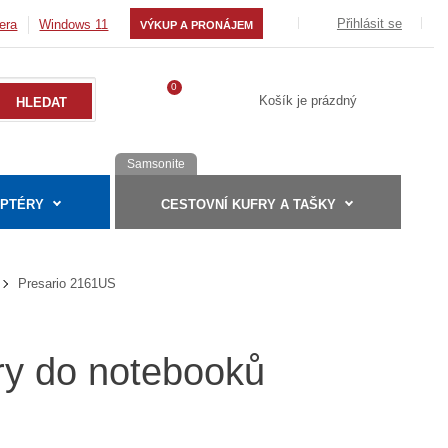
Přihlásit se
era
Windows 11
VÝKUP A PRONÁJEM
0
Košík je prázdný
Samsonite
APTÉRY
CESTOVNÍ KUFRY A TAŠKY
Presario 2161US
ry do notebooků