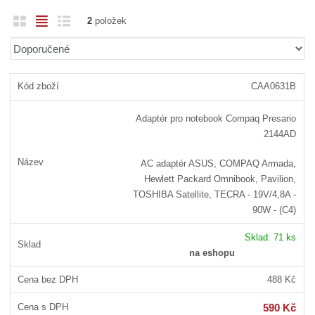
O
T
Ř
2
položek
b
a
á
Ř
r
b
d
a
á
u
k
z
CAA0631B
z
l
o
e
n
k
k
v
Adaptér pro notebook Compaq Presario
í
o
o
ý
2144AD
p
v
v
v
r
ý
ý
ý
AC adaptér ASUS, COMPAQ Armada,
o
v
v
p
Hewlett Packard Omnibook, Pavilion,
d
ý
ý
i
TOSHIBA Satellite, TECRA - 19V/4,8A -
u
90W - (C4)
p
p
s
k
i
i
t
Sklad:
71 ks
ů
s
s
na eshopu
488 Kč
590 Kč