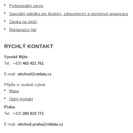
Profesionální servis
Speciální nabídka pro školství, zdravotnictví a neziskové organizace
Záruka na zboží
Reklamační řád
RYCHLÝ KONTAKT
Vysoké Mýto
Tel.:
+420
465 421 761
E-mail:
obchod@vtdata.cz
Přijďte si osobně vybrat:
Mapa
Úplný kontakt
Praha
Tel.:
+420
284 819 771
E-mail:
obchod.praha@vtdata.cz