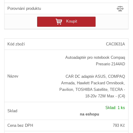
Koupit
CAC0631A
Autoadaptér pro notebook Compaq
Presario 2144AD
CAR DC adaptér ASUS, COMPAQ
Armada, Hawlett Packard Omnibook,
Pavilion, TOSHIBA Satellite, TECRA -
18-20v 72W Max - (C4)
Sklad:
1 ks
na eshopu
793 Kč