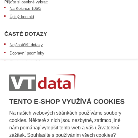
Přijďte si osobně vybrat:
Na Košince 106/3
Úplný kontakt
ČASTÉ DOTAZY
Nejčastější dotazy
Dopravní podmínky
Sledování zásilek
Postup při převzetí zásilky
Informace k dostupnosti zboží
Obecné informace
TENTO E-SHOP VYUŽÍVÁ COOKIES
Na našich webových stránkách používáme soubory
cookies. Některé z nich jsou nezbytné, zatímco jiné
nám pomáhají vylepšit tento web a váš uživatelský
zážitek. Souhlasíte s používáním všech cookies?