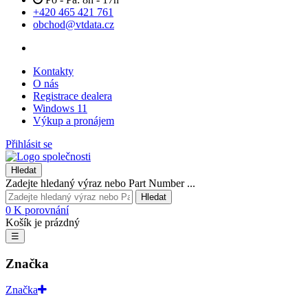
+420 465 421 761
obchod@vtdata.cz
Kontakty
O nás
Registrace dealera
Windows 11
Výkup a pronájem
Přihlásit se
Hledat
Zadejte hledaný výraz nebo Part Number ...
Hledat
0
K porovnání
Košík je prázdný
☰
Značka
Značka