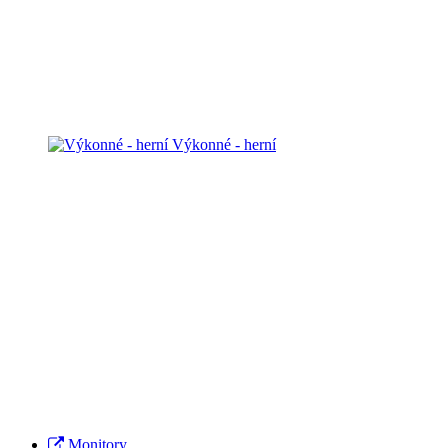
Výkonné - herní
Monitory