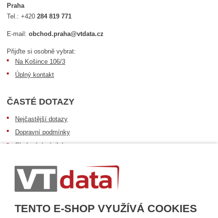
Praha
Tel.:
+420
284 819 771
E-mail:
obchod.praha@vtdata.cz
Přijďte si osobně vybrat:
Na Košince 106/3
Úplný kontakt
ČASTÉ DOTAZY
Nejčastější dotazy
Dopravní podmínky
Sledování zásilek
Postup při převzetí zásilky
Informace k dostupnosti zboží
Obecné informace
TENTO E-SHOP VYUŽÍVÁ COOKIES