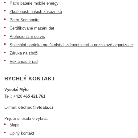
Patro baterie mobile energy
Zkušenosti našich zákazníků
Patro Samsonite
Certifikované mazání dat
Profesionální servis
Speciální nabídka pro školství, zdravotnictví a neziskové organizace
Záruka na zboží
Reklamační řád
RYCHLÝ KONTAKT
Vysoké Mýto
Tel.:
+420
465 421 761
E-mail:
obchod@vtdata.cz
Přijďte si osobně vybrat:
Mapa
Úplný kontakt