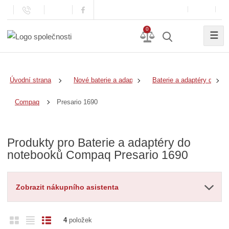
0
☰
Úvodní strana
Nové baterie a adaptéry
Baterie a adaptéry do no
Presario 1690
Compaq
Produkty pro Baterie a adaptéry do
notebooků Compaq Presario 1690
Zobrazit nákupního asistenta
O
T
Ř
4
položek