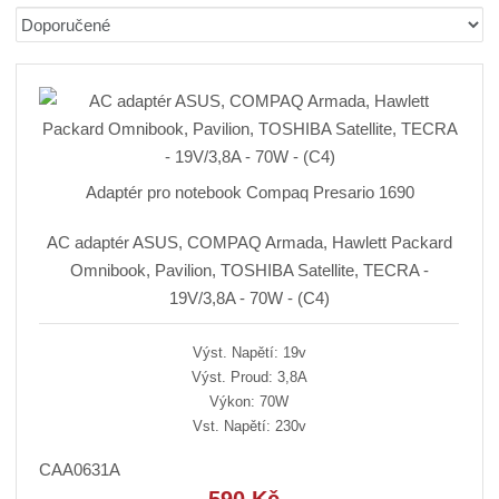
b
a
á
Ř
r
b
d
a
á
u
k
z
z
l
o
e
n
k
k
v
í
o
o
ý
p
v
v
v
r
Adaptér pro notebook Compaq Presario 1690
ý
ý
ý
o
v
v
p
d
AC adaptér ASUS, COMPAQ Armada, Hawlett Packard
ý
ý
i
u
Omnibook, Pavilion, TOSHIBA Satellite, TECRA -
p
p
s
k
19V/3,8A - 70W - (C4)
i
i
t
ů
s
s
Výst. Napětí: 19v
Výst. Proud: 3,8A
Výkon: 70W
Vst. Napětí: 230v
CAA0631A