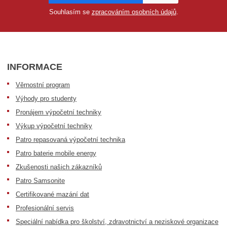
Souhlasím se
zpracováním osobních údajů
.
INFORMACE
Věrnostní program
Výhody pro studenty
Pronájem výpočetní techniky
Výkup výpočetní techniky
Patro repasovaná výpočetní technika
Patro baterie mobile energy
Zkušenosti našich zákazníků
Patro Samsonite
Certifikované mazání dat
Profesionální servis
Speciální nabídka pro školství, zdravotnictví a neziskové organizace