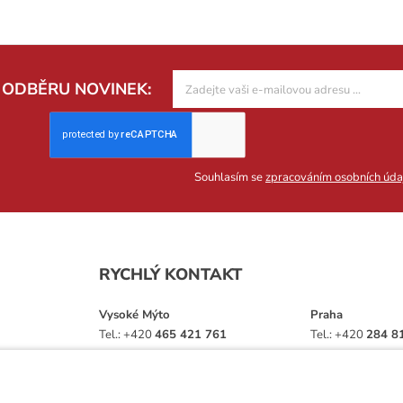
K ODBĚRU NOVINEK:
Souhlasím se
zpracováním osobních úda
RYCHLÝ KONTAKT
Vysoké Mýto
Praha
Tel.:
+420
465 421 761
Tel.:
+420
284 8
E-mail:
obchod@vtdata.cz
E-mail:
obchod.p
ství,
Přijďte si osobně vybrat:
Přijďte si osobně 