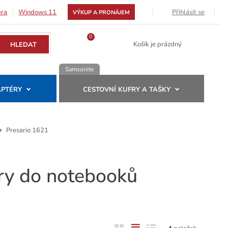
Přihlásit se
era
Windows 11
VÝKUP A PRONÁJEM
0
Košík je prázdný
Samsonite
APTÉRY
CESTOVNÍ KUFRY A TAŠKY
Presario 1621
éry do notebooků
O
T
Ř