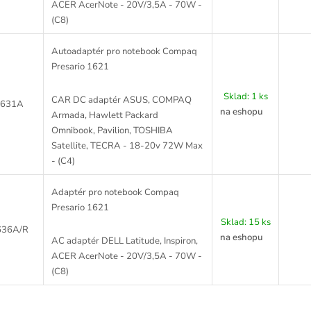
ACER AcerNote - 20V/3,5A - 70W -
(C8)
Autoadaptér pro notebook Compaq
Presario 1621
Sklad:
1 ks
CAR DC adaptér ASUS, COMPAQ
631A
na eshopu
Armada, Hawlett Packard
Omnibook, Pavilion, TOSHIBA
Satellite, TECRA - 18-20v 72W Max
- (C4)
Adaptér pro notebook Compaq
Presario 1621
Sklad:
15 ks
36A/R
na eshopu
AC adaptér DELL Latitude, Inspiron,
ACER AcerNote - 20V/3,5A - 70W -
(C8)