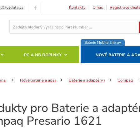
od@vtdata.cz
Kontakty
O nás
Registrace deal
Baterie Mobile Energy
PC A NB DOPLŇKY
NOVÉ BATERIE A AD
ana
Nové baterie a adaptéry
Baterie a adaptéry do notebooků
Compaq
dukty pro Baterie a adapt
paq Presario 1621