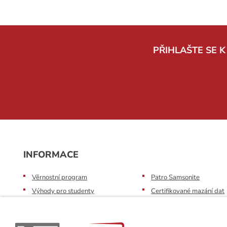
PŘIHLAŠTE SE 
INFORMACE
Věrnostní program
Patro Samsonite
Výhody pro studenty
Certifikované mazání dat
Pronájem výpočetní techniky
Profesionální servis
Výkup výpočetní techniky
Speciální nabídka pro škol