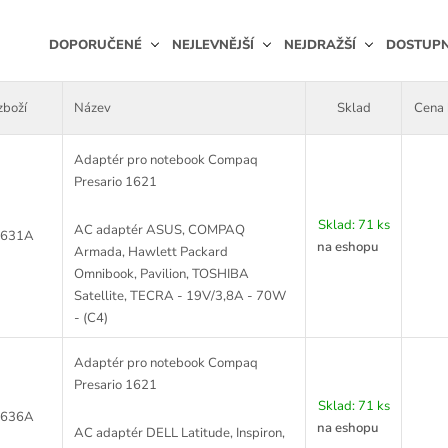
DOPORUČENÉ
NEJLEVNĚJŠÍ
NEJDRAŽŠÍ
DOSTUP
Ř
a
zboží
Název
Sklad
Cena
z
e
Adaptér pro notebook Compaq
n
Presario 1621
í
p
Sklad:
71 ks
r
AC adaptér ASUS, COMPAQ
631A
na eshopu
o
Armada, Hawlett Packard
d
Omnibook, Pavilion, TOSHIBA
u
Satellite, TECRA - 19V/3,8A - 70W
k
- (C4)
t
ů
Adaptér pro notebook Compaq
Presario 1621
Sklad:
71 ks
636A
na eshopu
AC adaptér DELL Latitude, Inspiron,