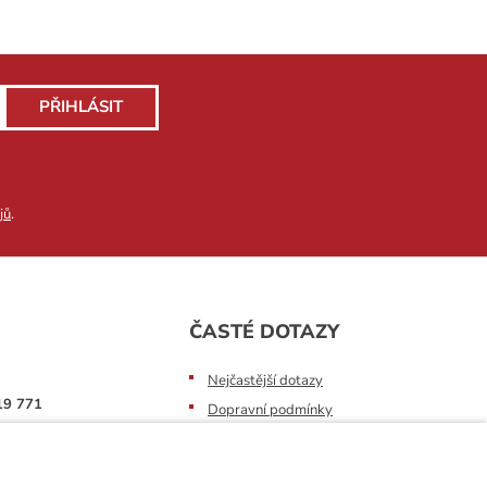
PŘIHLÁSIT
jů
.
ČASTÉ DOTAZY
Nejčastější dotazy
19 771
Dopravní podmínky
Sledování zásilek
raha@vtdata.cz
Postup při převzetí zásilky
vybrat: