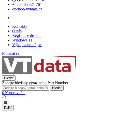
+420 465 421 761
obchod@vtdata.cz
Kontakty
O nás
Registrace dealera
Windows 11
Výkup a pronájem
Přihlásit se
Hledat
Zadejte hledaný výraz nebo Part Number ...
Hledat
0
K porovnání
☰
Další