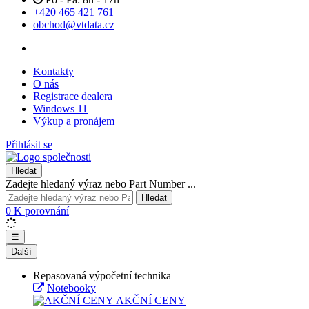
+420 465 421 761
obchod@vtdata.cz
Kontakty
O nás
Registrace dealera
Windows 11
Výkup a pronájem
Přihlásit se
Hledat
Zadejte hledaný výraz nebo Part Number ...
Hledat
0
K porovnání
☰
Další
Repasovaná výpočetní technika
Notebooky
AKČNÍ CENY