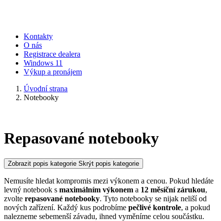
Kontakty
O nás
Registrace dealera
Windows 11
Výkup a pronájem
Úvodní strana
Notebooky
Repasované notebooky
Zobrazit popis kategorie
Skrýt popis kategorie
Nemusíte hledat kompromis mezi výkonem a cenou. Pokud hledáte
levný notebook s
maximálním výkonem
a
12 měsíční zárukou
,
zvolte
repasované notebooky
. Tyto notebooky se nijak neliší od
nových zařízení. Každý kus podrobíme
pečlivé kontrole
, a pokud
nalezneme sebemenší závadu, ihned vyměníme celou součástku.