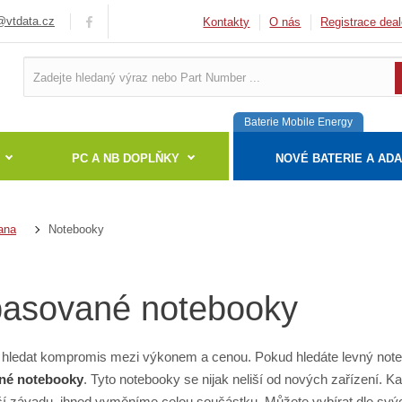
vtdata.cz
Kontakty
O nás
Registrace deal
Baterie Mobile Energy
PC A NB DOPLŇKY
NOVÉ BATERIE A AD
Notebooky
ana
asované notebooky
hledat kompromis mezi výkonem a cenou. Pokud hledáte levný not
né notebooky
. Tyto notebooky se nijak neliší od nových zařízení.
 závadu, ihned vyměníme celou součástku. Můžete vybírat dle svých