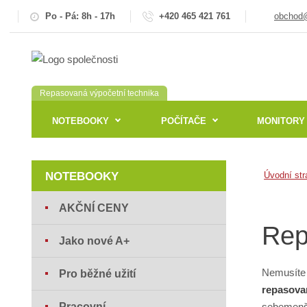
Po - Pá: 8h - 17h
+420 465 421 761
obchod@
Repasovaná výpočetní technika
NOTEBOOKY
POČÍTAČE
MONITORY
NOTEBOOKY
Úvodní str
AKČNÍ CENY
Rep
Jako nové A+
Nemusíte 
Pro běžné užití
repasova
Pracovní
sebemenší