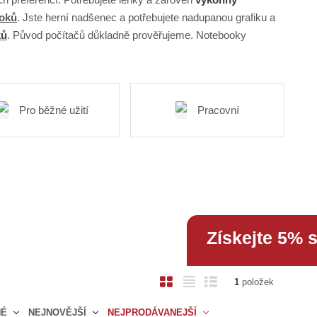
ooků
. Jste herní nadšenec a potřebujete nadupanou grafiku a
ků
. Původ počítačů důkladně prověřujeme. Notebooky
Pro běžné užití
Pracovní
Získejte 5% 
O
T
Ř
1
položek
b
a
á
NÉ
NEJNOVĚJŠÍ
NEJPRODÁVANEJŠÍ
r
b
d