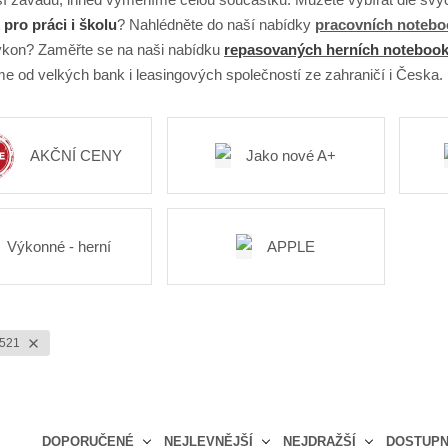
pro práci i školu
? Nahlédněte do naší nabídky
pracovních noteb
kon? Zaměřte se na naši nabídku
repasovaných herních noteboo
e od velkých bank i leasingových společností ze zahraničí i Česka.
AKČNÍ CENY
Jako nové A+
Výkonné - herní
APPLE
5521
DOPORUČENÉ
NEJLEVNĚJŠÍ
NEJDRAŽŠÍ
DOSTUP