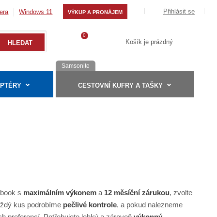
Přihlásit se
era
Windows 11
VÝKUP A PRONÁJEM
0
Košík je prázdný
Samsonite
APTÉRY
CESTOVNÍ KUFRY A TAŠKY
ebook s
maximálním výkonem
a
12 měsíční zárukou
, zvolte
 Každý kus podrobíme
pečlivé kontrole
, a pokud nalezneme
 preferencí. Potřebujete lehký a zároveň
výkonný