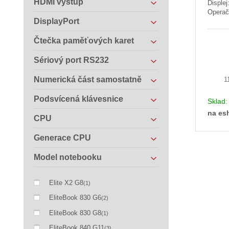
HDMI výstup
Displej
Operač
DisplayPort
Čtečka paměťových karet
Sériový port RS232
Numerická část samostatně
1
Podsvícená klávesnice
Sklad
na es
CPU
Generace CPU
Model notebooku
Elite X2 G8
(1)
EliteBook 830 G6
(2)
EliteBook 830 G8
(1)
EliteBook 840 G11
(3)