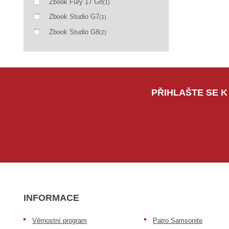
Zbook Fury 17 G8
(1)
Zbook Studio G7
(1)
Zbook Studio G8
(2)
PŘIHLAŠTE SE K
INFORMACE
Věrnostní program
Patro Samsonite