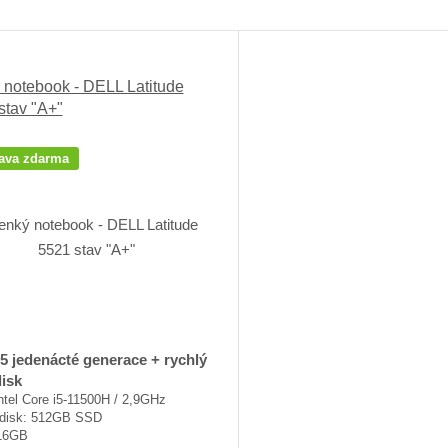
Ř
a
z
 notebook - DELL Latitude
e
stav "A+"
n
í
p
ava zdarma
r
o
d
u
k
t
ů
i5 jedenácté generace + rychlý
isk
ntel Core i5-11500H / 2,9GHz
disk: 512GB SSD
16GB