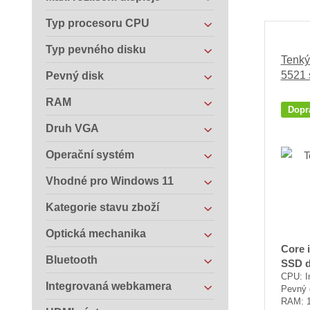
Typ procesoru CPU
Typ pevného disku
Tenký
5521 
Pevný disk
RAM
Dopr
Druh VGA
Operační systém
Vhodné pro Windows 11
Kategorie stavu zboží
Optická mechanika
Core 
Bluetooth
SSD d
CPU: I
Integrovaná webkamera
Pevný 
RAM: 