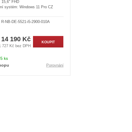
: 15,6" FHD
ní systém: Windows 11 Pro CZ
R-NB-DE-5521-i5-2900-010A
14 190 Kč
KOUPIT
1 727 Kč bez DPH
:
5 ks
hopu
Porovnání