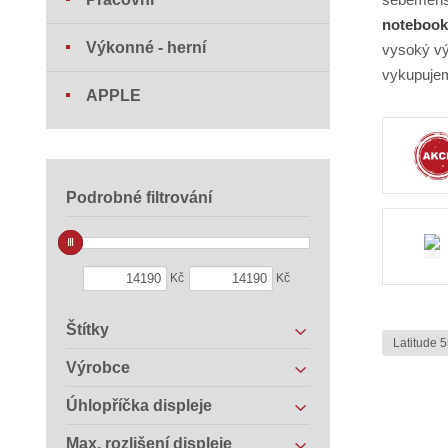
notebook 
Výkonné - herní
vysoký vý
vykupujem
APPLE
Podrobné filtrování
Kč
Kč
Štítky
Latitude 
Výrobce
Úhlopříčka displeje
Max. rozlišení displeje