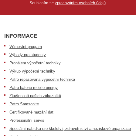
Souhlasím se
zpracováním osobních údajů
.
INFORMACE
Věrnostní program
Výhody pro studenty
Pronájem výpočetní techniky
Výkup výpočetní techniky
Patro repasovaná výpočetní technika
Patro baterie mobile energy
Zkušenosti našich zákazníků
Patro Samsonite
Certifikované mazání dat
Profesionální servis
Speciální nabídka pro školství, zdravotnictví a neziskové organizace