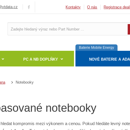
vtdata.cz
Kontakty
O nás
Registrace deal
Baterie Mobile Energy
PC A NB DOPLŇKY
NOVÉ BATERIE A AD
Notebooky
ana
asované notebooky
hledat kompromis mezi výkonem a cenou. Pokud hledáte levný not