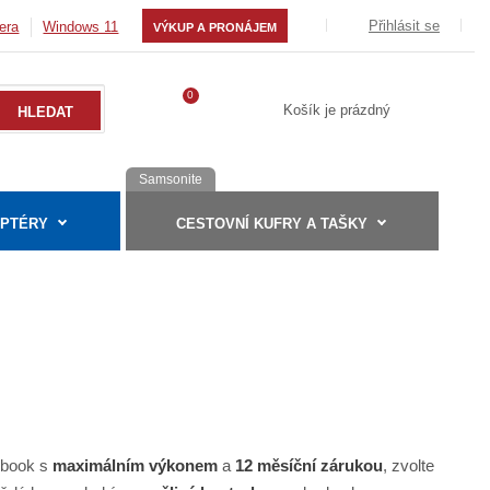
Přihlásit se
era
Windows 11
VÝKUP A PRONÁJEM
0
Košík je prázdný
Samsonite
APTÉRY
CESTOVNÍ KUFRY A TAŠKY
ebook s
maximálním výkonem
a
12 měsíční zárukou
, zvolte