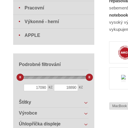
repasova
Pracovní
sebemenší
notebook 
Výkonné - herní
vysoký vý
vykupujem
APPLE
Podrobné filtrování
Kč
Kč
Štítky
MacBook 
Výrobce
Úhlopříčka displeje