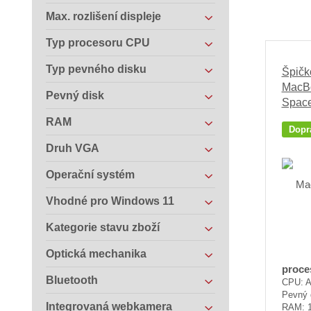
Max. rozlišení displeje
Typ procesoru CPU
Typ pevného disku
Špičk
MacBo
Pevný disk
Space
RAM
Dopr
Druh VGA
Operační systém
Vhodné pro Windows 11
Kategorie stavu zboží
Optická mechanika
proce
Bluetooth
CPU: A
Pevný 
Integrovaná webkamera
RAM: 