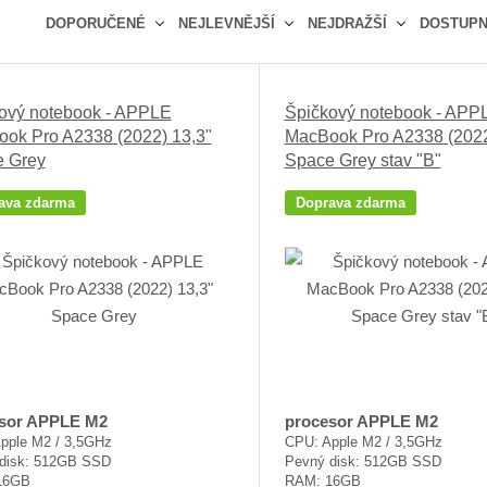
DOPORUČENÉ
NEJLEVNĚJŠÍ
NEJDRAŽŠÍ
DOSTUP
Ř
a
z
ový notebook - APPLE
Špičkový notebook - APP
e
ok Pro A2338 (2022) 13,3"
MacBook Pro A2338 (2022
n
 Grey
Space Grey stav "B"
í
p
ava zdarma
Doprava zdarma
r
o
d
u
k
t
ů
sor APPLE M2
procesor APPLE M2
pple M2 / 3,5GHz
CPU: Apple M2 / 3,5GHz
disk: 512GB SSD
Pevný disk: 512GB SSD
16GB
RAM: 16GB