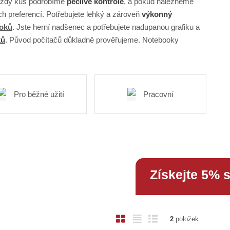
 Každý kus podrobíme
pečlivé kontrole
, a pokud nalezneme
 preferencí. Potřebujete lehký a zároveň
výkonný
ooků
. Jste herní nadšenec a potřebujete nadupanou grafiku a
ků
. Původ počítačů důkladně prověřujeme. Notebooky
Pro běžné užití
Pracovní
Získejte 5% 
O
T
Ř
2
položek