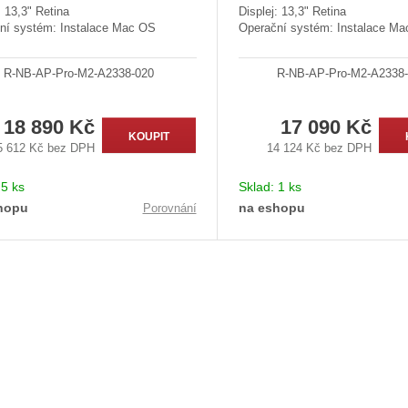
: 13,3" Retina
Displej: 13,3" Retina
ní systém: Instalace Mac OS
Operační systém: Instalace M
R-NB-AP-Pro-M2-A2338-020
R-NB-AP-Pro-M2-A2338
18 890 Kč
17 090 Kč
KOUPIT
5 612 Kč bez DPH
14 124 Kč bez DPH
:
5 ks
Sklad:
1 ks
hopu
na eshopu
Porovnání