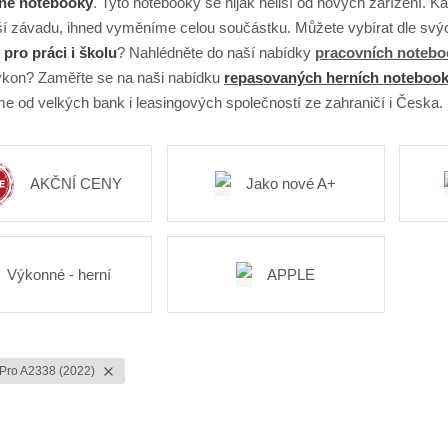
né notebooky
. Tyto notebooky se nijak neliší od nových zařízení.
 závadu, ihned vyměníme celou součástku. Můžete vybírat dle svých
pro práci i školu
? Nahlédněte do naší nabídky
pracovních noteb
kon? Zaměřte se na naši nabídku
repasovaných herních noteboo
e od velkých bank i leasingových společností ze zahraničí i Česka.
AKČNÍ CENY
Jako nové A+
Výkonné - herní
APPLE
Pro A2338 (2022)