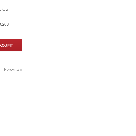
ac OS
-020B
KOUPIT
Porovnání