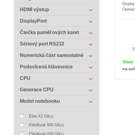
Displej
HDMI výstup
Operač
DisplayPort
Čtečka paměťových karet
Sériový port RS232
1
Numerická část samostatně
Sklad
Podsvícená klávesnice
na es
CPU
Generace CPU
Model notebooku
Elite X2 G8
(1)
EliteBook 830 G6
(2)
EliteBook 830 G8
(1)