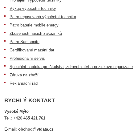
Pronájem výpočetní techniky
Výkup výpočetní techniky
Patro repasovaná výpočetní technika
Patro baterie mobile energy
Zkušenosti našich zákazníků
Patro Samsonite
Certifikované mazání dat
Profesionální servis
Speciální nabídka pro školství, zdravotnictví a neziskové organizace
Záruka na zboží
Reklamační řád
RYCHLÝ KONTAKT
Vysoké Mýto
Tel.:
+420
465 421 761
E-mail:
obchod@vtdata.cz