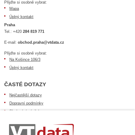
Přijďte si osobně vybrat:
Mapa
Úplný kontakt
Praha
Tel.:
+420
284 819 771
E-mail:
obchod.praha@vtdata.cz
Přijďte si osobně vybrat:
Na Košince 106/3
Úplný kontakt
ČASTÉ DOTAZY
Nejčastější dotazy
Dopravní podmínky
Sledování zásilek
Postup při převzetí zásilky
Informace k dostupnosti zboží