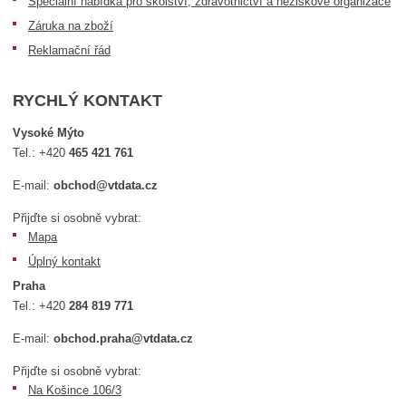
Speciální nabídka pro školství, zdravotnictví a neziskové organizace
Záruka na zboží
Reklamační řád
RYCHLÝ KONTAKT
Vysoké Mýto
Tel.:
+420
465 421 761
E-mail:
obchod@vtdata.cz
Přijďte si osobně vybrat:
Mapa
Úplný kontakt
Praha
Tel.:
+420
284 819 771
E-mail:
obchod.praha@vtdata.cz
Přijďte si osobně vybrat:
Na Košince 106/3