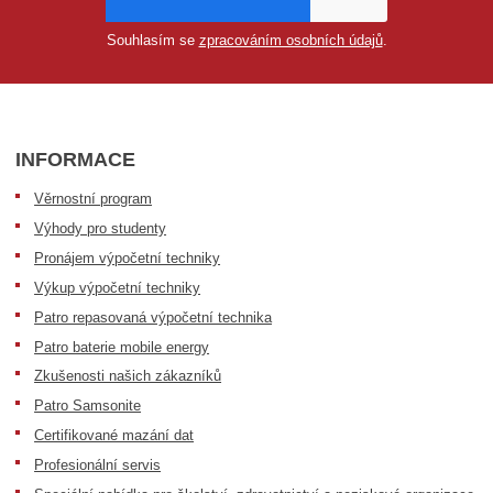
Souhlasím se
zpracováním osobních údajů
.
INFORMACE
Věrnostní program
Výhody pro studenty
Pronájem výpočetní techniky
Výkup výpočetní techniky
Patro repasovaná výpočetní technika
Patro baterie mobile energy
Zkušenosti našich zákazníků
Patro Samsonite
Certifikované mazání dat
Profesionální servis