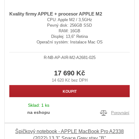
Kvality firmy APPLE + procesor APPLE M2
CPU: Apple M2 / 3,5GHz
Pevný disk: 256GB SSD
RAM: 16GB
Displej: 13,6" Retina
Operační systém: Instalace Mac OS
R-NB-AP-AIR-M2-A2681-025
17 690 Kč
14 620 Kč bez DPH
KOUPIT
Sklad:
1 ks
na eshopu
Porovnání
Špičkový notebook - APPLE MacBook Pro A2338
(2022) 13,3" Space Grey stav "B"