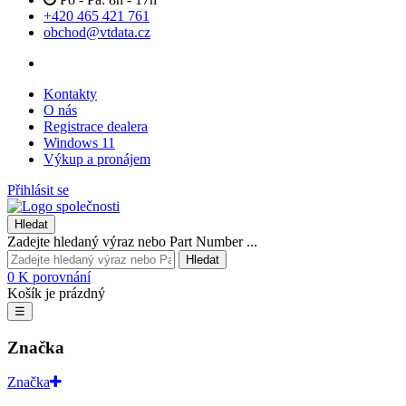
+420 465 421 761
obchod@vtdata.cz
Kontakty
O nás
Registrace dealera
Windows 11
Výkup a pronájem
Přihlásit se
Hledat
Zadejte hledaný výraz nebo Part Number ...
Hledat
0
K porovnání
Košík je prázdný
☰
Značka
Značka