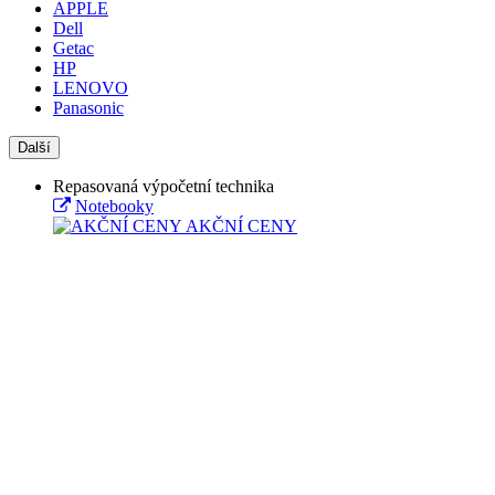
APPLE
Dell
Getac
HP
LENOVO
Panasonic
Další
Repasovaná výpočetní technika
Notebooky
AKČNÍ CENY