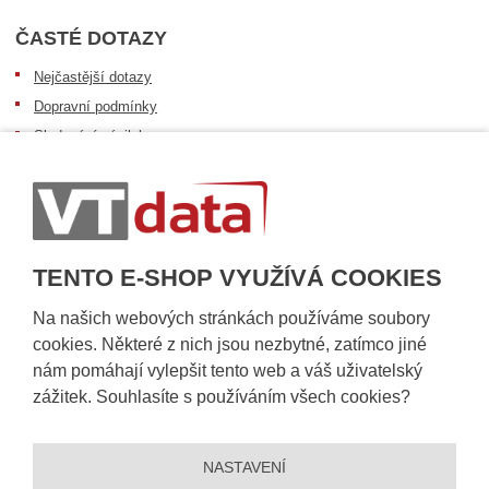
ČASTÉ DOTAZY
Nejčastější dotazy
Dopravní podmínky
Sledování zásilek
Postup při převzetí zásilky
Informace k dostupnosti zboží
Obecné informace
TENTO E-SHOP VYUŽÍVÁ COOKIES
Na našich webových stránkách používáme soubory
cookies. Některé z nich jsou nezbytné, zatímco jiné
nám pomáhají vylepšit tento web a váš uživatelský
zážitek. Souhlasíte s používáním všech cookies?
NASTAVENÍ
© 2026, VT DATA, a.s.