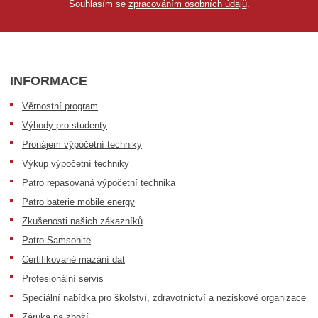
Souhlasím se
zpracováním osobních údajů
.
INFORMACE
Věrnostní program
Výhody pro studenty
Pronájem výpočetní techniky
Výkup výpočetní techniky
Patro repasovaná výpočetní technika
Patro baterie mobile energy
Zkušenosti našich zákazníků
Patro Samsonite
Certifikované mazání dat
Profesionální servis
Speciální nabídka pro školství, zdravotnictví a neziskové organizace
Záruka na zboží