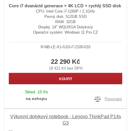
Core i7 dvanácté generace + 4K LCD + rychlý SSD disk
CPU: Intel Core i7-1260P / 2,1GHz
Pevný disk: 512GB SSD
RAM: 32GB
Displej: 14" WQUXGA Dotykový
Operační systém: Windows 11 Pro CZ
R-NB-LE-X1-G10-i7-2100-010
22 290 Kč
18 421 Kč bez DPH
KOUPIT
Sklad:
10 Ks
na eshopu
Porovnání
Výkonný dotykový notebook - Lenovo ThinkPad P14s
G3