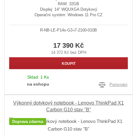
RAM: 32GB
Displej: 14" WQUXGA Dotykový
Operační systém: Windows 11 Pro CZ
R-NB-LE-P14s-G3-i7-2100-010B
17 390 Kč
14 372 Kč bez DPH
KOUPIT
Sklad:
1 Ks
na eshopu
Porovnání
Výkonný dotykový notebook - Lenovo ThinkPad X1
Carbon G10 stav "B"
Doprava zdarma