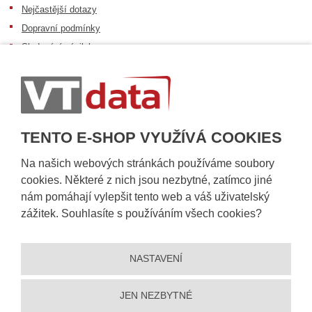
Nejčastější dotazy
Dopravní podmínky
Sledování zásilek
Postup při převzetí zásilky
Informace k dostupnosti zboží
Obecné informace
TENTO E-SHOP VYUŽÍVÁ COOKIES
Na našich webových stránkách používáme soubory
cookies. Některé z nich jsou nezbytné, zatímco jiné
nám pomáhají vylepšit tento web a váš uživatelský
zážitek. Souhlasíte s používáním všech cookies?
NASTAVENÍ
© 2026, VT DATA, a.s.
Prohlášení o přístupnosti
|
Ochrana osobních údajů
|
Mapa stránek
|
|
Nastavení cookies
JEN NEZBYTNÉ
Vytvořila
eBRÁNA