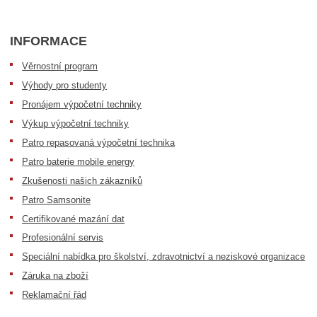
INFORMACE
Věrnostní program
Výhody pro studenty
Pronájem výpočetní techniky
Výkup výpočetní techniky
Patro repasovaná výpočetní technika
Patro baterie mobile energy
Zkušenosti našich zákazníků
Patro Samsonite
Certifikované mazání dat
Profesionální servis
Speciální nabídka pro školství, zdravotnictví a neziskové organizace
Záruka na zboží
Reklamační řád