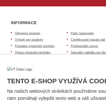
INFORMACE
Věrnostní program
Patro Samsonite
Výhody pro studenty
Certifikované mazání dat
Pronájem výpočetní techniky
Profesionální servis
Výkup výpočetní techniky
Speciální nabídka pro ško
zdravotnictví a neziskov
Patro repasovaná výpočetní
organizace
technika
Záruka na zboží
Patro baterie mobile energy
Reklamační řád
Zkušenosti našich zákazníků
TENTO E-SHOP VYUŽÍVÁ COO
Na našich webových stránkách používáme soubo
nám pomáhají vylepšit tento web a váš uživate