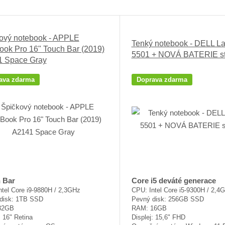
Ř
a
z
ový notebook - APPLE
Tenký notebook - DELL La
e
ok Pro 16" Touch Bar (2019)
5501 + NOVÁ BATERIE st
n
 Space Gray
í
p
ava zdarma
Doprava zdarma
r
o
d
u
k
t
ů
 Bar
Core i5 deváté generace
ntel Core i9-9880H / 2,3GHz
CPU: Intel Core i5-9300H / 2,4
disk: 1TB SSD
Pevný disk: 256GB SSD
32GB
RAM: 16GB
: 16" Retina
Displej: 15,6" FHD