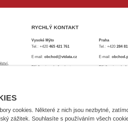
RYCHLÝ KONTAKT
Vysoké Mýto
Praha
Tel.:
+420
465 421 761
Tel.:
+420
284 81
E-mail:
obchod@vtdata.cz
E-mail:
obchod.p
lství,
Přijďte si osobně vybrat:
Přijďte si osobně
é
Mapa
Na Košince 10
Úplný kontakt
Úplný kontakt
KIES
ry cookies. Některé z nich jsou nezbytné, zatímc
lský zážitek. Souhlasíte s používáním všech cooki