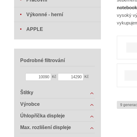
notebook 
Výkonné - herní
vysoký vý
vykupujem
APPLE
Podrobné filtrování
Kč
Kč
Štítky
Výrobce
9 generac
Úhlopříčka displeje
Max. rozlišení displeje