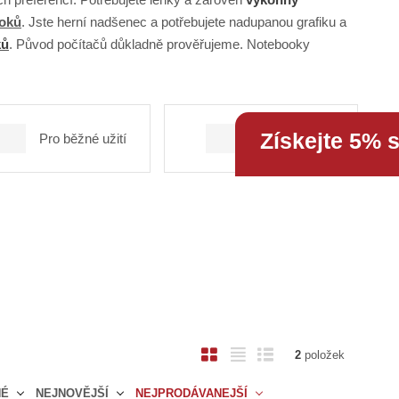
ooků
. Jste herní nadšenec a potřebujete nadupanou grafiku a
ků
. Původ počítačů důkladně prověřujeme. Notebooky
Získejte 5% 
Pro běžné užití
Pracovní
O
T
Ř
2
položek
b
a
á
NÉ
NEJNOVĚJŠÍ
NEJPRODÁVANEJŠÍ
r
b
d