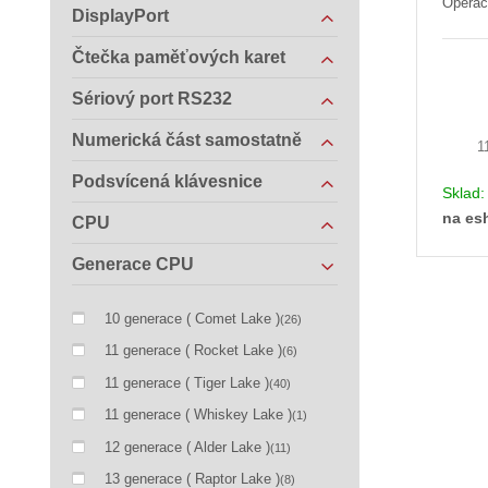
Operač
DisplayPort
Čtečka paměťových karet
Sériový port RS232
Numerická část samostatně
1
Podsvícená klávesnice
Sklad
na es
CPU
Generace CPU
10 generace ( Comet Lake )
(26)
11 generace ( Rocket Lake )
(6)
11 generace ( Tiger Lake )
(40)
11 generace ( Whiskey Lake )
(1)
12 generace ( Alder Lake )
(11)
13 generace ( Raptor Lake )
(8)