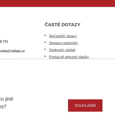
ČASTÉ DOTAZY
Nejčastější dotazy
9 771
Dopravní podmínky
Sledování zásilek
raha@vtdata.cz
Postup při převzetí zásilky
 vybrat:
Informace k dostupnosti zboží
6/3
Obecné informace
o jiné
SOUHLASÍM
es?