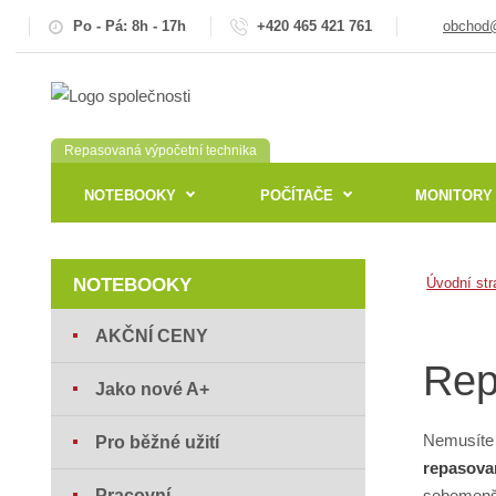
Po - Pá: 8h - 17h
+420 465 421 761
obchod@
Repasovaná výpočetní technika
NOTEBOOKY
POČÍTAČE
MONITORY
NOTEBOOKY
Úvodní str
AKČNÍ CENY
Rep
Jako nové A+
Nemusíte 
Pro běžné užití
repasova
Pracovní
sebemenší