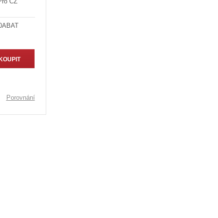
Pro CZ
10ABAT
KOUPIT
Porovnání