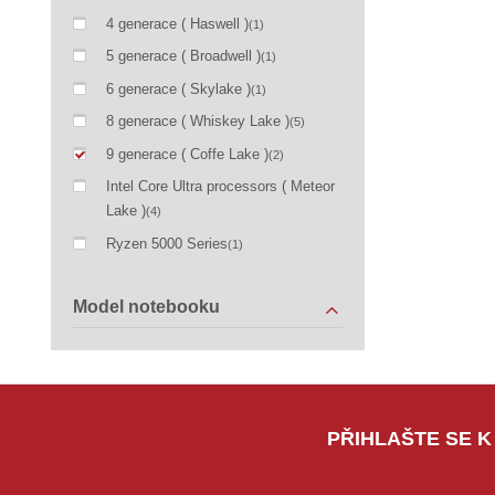
4 generace ( Haswell )
(1)
5 generace ( Broadwell )
(1)
6 generace ( Skylake )
(1)
8 generace ( Whiskey Lake )
(5)
9 generace ( Coffe Lake )
(2)
Intel Core Ultra processors ( Meteor
Lake )
(4)
Ryzen 5000 Series
(1)
Model notebooku
PŘIHLAŠTE SE K