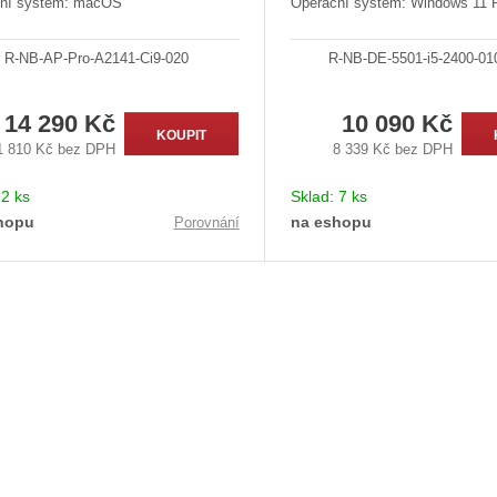
ní systém: macOS
Operační systém: Windows 11 
R-NB-AP-Pro-A2141-Ci9-020
R-NB-DE-5501-i5-2400-0
14 290 Kč
10 090 Kč
KOUPIT
1 810 Kč bez DPH
8 339 Kč bez DPH
:
2 ks
Sklad:
7 ks
hopu
na eshopu
Porovnání