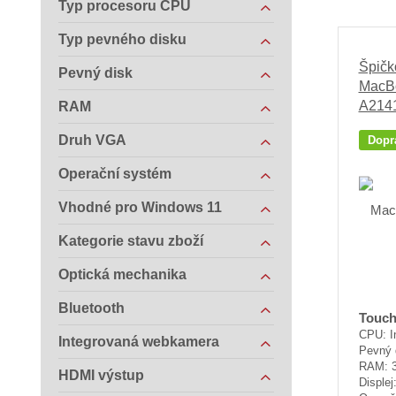
Typ procesoru CPU
Typ pevného disku
Špičk
Pevný disk
MacBo
A2141
RAM
Druh VGA
Dopr
Operační systém
Vhodné pro Windows 11
Kategorie stavu zboží
Optická mechanika
Bluetooth
Touch
CPU: I
Integrovaná webkamera
Pevný 
RAM: 
HDMI výstup
Displej