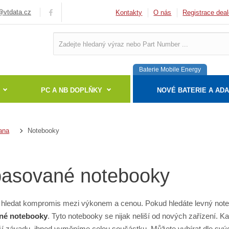
vtdata.cz
Kontakty
O nás
Registrace deal
Baterie Mobile Energy
PC A NB DOPLŇKY
NOVÉ BATERIE A AD
Notebooky
ana
asované notebooky
hledat kompromis mezi výkonem a cenou. Pokud hledáte levný not
né notebooky
. Tyto notebooky se nijak neliší od nových zařízení.
 závadu, ihned vyměníme celou součástku. Můžete vybírat dle svých