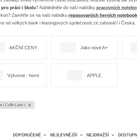
pro práci i školu
? Nahlédněte do naší nabídky
pracovních noteb
kon? Zaměřte se na naši nabídku
repasovaných herních noteboo
e od velkých bank i leasingových společností ze zahraničí i Česka.
AKČNÍ CENY
Jako nové A+
Výkonné - herní
APPLE
e ( Coffe Lake )
DOPORUČENÉ
NEJLEVNĚJŠÍ
NEJDRAŽŠÍ
DOSTUP