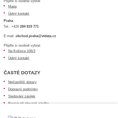
Přijďte si osobně vybrat:
Mapa
Úplný kontakt
Praha
Tel.:
+420
284 819 771
E-mail:
obchod.praha@vtdata.cz
Přijďte si osobně vybrat:
Na Košince 106/3
Úplný kontakt
ČASTÉ DOTAZY
Nejčastější dotazy
Dopravní podmínky
Sledování zásilek
Postup při převzetí zásilky
Informace k dostupnosti zboží
Obecné informace