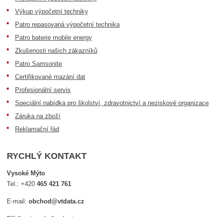
Výkup výpočetní techniky
Patro repasovaná výpočetní technika
Patro baterie mobile energy
Zkušenosti našich zákazníků
Patro Samsonite
Certifikované mazání dat
Profesionální servis
Speciální nabídka pro školství, zdravotnictví a neziskové organizace
Záruka na zboží
Reklamační řád
RYCHLÝ KONTAKT
Vysoké Mýto
Tel.:
+420
465 421 761
E-mail:
obchod@vtdata.cz