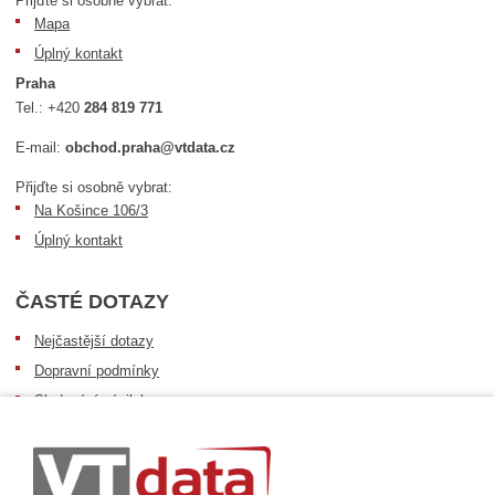
Přijďte si osobně vybrat:
Mapa
Úplný kontakt
Praha
Tel.:
+420
284 819 771
E-mail:
obchod.praha@vtdata.cz
Přijďte si osobně vybrat:
Na Košince 106/3
Úplný kontakt
ČASTÉ DOTAZY
Nejčastější dotazy
Dopravní podmínky
Sledování zásilek
Postup při převzetí zásilky
Informace k dostupnosti zboží
Obecné informace