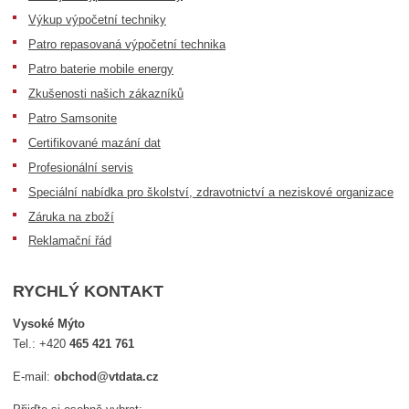
Výkup výpočetní techniky
Patro repasovaná výpočetní technika
Patro baterie mobile energy
Zkušenosti našich zákazníků
Patro Samsonite
Certifikované mazání dat
Profesionální servis
Speciální nabídka pro školství, zdravotnictví a neziskové organizace
Záruka na zboží
Reklamační řád
RYCHLÝ KONTAKT
Vysoké Mýto
Tel.:
+420
465 421 761
E-mail:
obchod@vtdata.cz