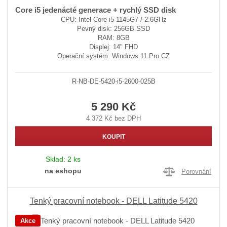
Core i5 jedenácté generace + rychlý SSD disk
CPU: Intel Core i5-1145G7 / 2.6GHz
Pevný disk: 256GB SSD
RAM: 8GB
Displej: 14" FHD
Operační systém: Windows 11 Pro CZ
R-NB-DE-5420-i5-2600-025B
5 290 Kč
4 372 Kč bez DPH
KOUPIT
Sklad:
2 ks
na eshopu
Porovnání
Tenký pracovní notebook - DELL Latitude 5420
Akce