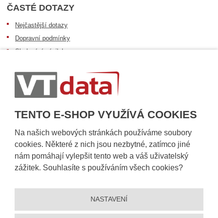
ČASTÉ DOTAZY
Nejčastější dotazy
Dopravní podmínky
Sledování zásilek
Postup při převzetí zásilky
Informace k dostupnosti zboží
Obecné informace
TENTO E-SHOP VYUŽÍVÁ COOKIES
Na našich webových stránkách používáme soubory
cookies. Některé z nich jsou nezbytné, zatímco jiné
nám pomáhají vylepšit tento web a váš uživatelský
zážitek. Souhlasíte s používáním všech cookies?
NASTAVENÍ
© 2026, VT DATA, a.s.
Prohlášení o přístupnosti
|
Ochrana osobních údajů
|
Mapa stránek
|
|