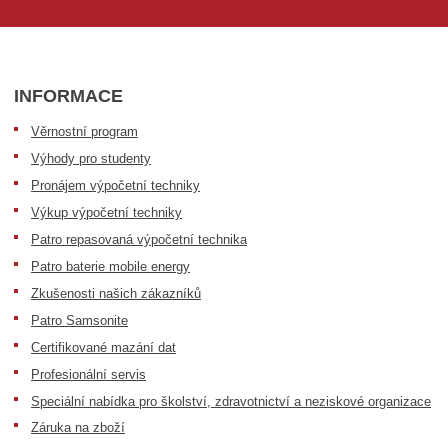
INFORMACE
Věrnostní program
Výhody pro studenty
Pronájem výpočetní techniky
Výkup výpočetní techniky
Patro repasovaná výpočetní technika
Patro baterie mobile energy
Zkušenosti našich zákazníků
Patro Samsonite
Certifikované mazání dat
Profesionální servis
Speciální nabídka pro školství, zdravotnictví a neziskové organizace
Záruka na zboží