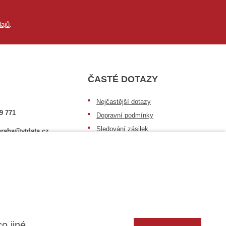
ajů
.
ČASTÉ DOTAZY
Nejčastější dotazy
9 771
Dopravní podmínky
Sledování zásilek
raha@vtdata.cz
Postup při převzetí zásilky
 vybrat:
Informace k dostupnosti zboží
6/3
Obecné informace
o jiné