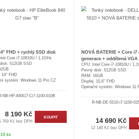
4" FHD + rychlý SSD disk
NOVÁ BATERIE + Core i7 
ntel Core i7-10810U / 1,1GHz
generace + oddělená VGA
disk: 512GB SSD
CPU: Intel Core i7-10810U / 1,
32GB
Pevný disk: 512GB SSD
: 14" FHD
RAM: 16GB
ní systém: Windows 11 Pro CZ
Displej: 15,6" FHD
Operační systém: Windows 11 
R-NB-HP-840G7-Ci7-1100-010B
R-NB-DE-5510-i7-1100-0
8 190 Kč
KOUPIT
14 690 Kč
6 769 Kč bez DPH
12 140 Kč bez DPH
:
10 ks