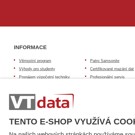
INFORMACE
Věrnostní program
Patro Samsonite
Výhody pro studenty
Certifikované mazání dat
Pronájem výpočetní techniky
Profesionální servis
Výkup výpočetní techniky
Speciální nabídka pro ško
zdravotnictví a neziskov
Patro repasovaná výpočetní
organizace
technika
Záruka na zboží
Patro baterie mobile energy
Reklamační řád
Zkušenosti našich zákazníků
TENTO E-SHOP VYUŽÍVÁ COO
Na našich webových stránkách používáme soubo