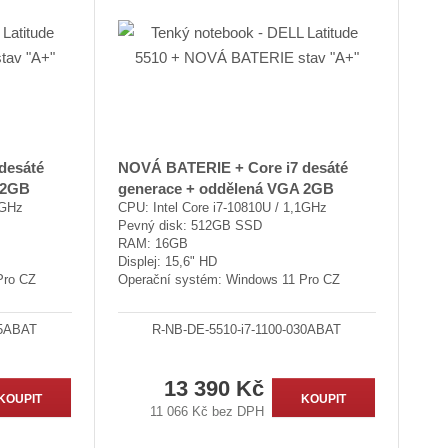
desáté
NOVÁ BATERIE + Core i7 desáté
 2GB
generace + oddělená VGA 2GB
1GHz
CPU: Intel Core i7-10810U / 1,1GHz
Pevný disk: 512GB SSD
RAM: 16GB
Displej: 15,6" HD
Pro CZ
Operační systém: Windows 11 Pro CZ
25ABAT
R-NB-DE-5510-i7-1100-030ABAT
13 390 Kč
KOUPIT
KOUPIT
11 066 Kč bez DPH