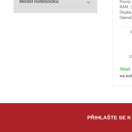
Model notebooku
Pevný 
RAM: 
Displej
Operač
1
Sklad
na es
PŘIHLAŠTE SE K