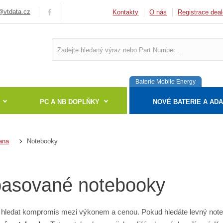
vtdata.cz
Kontakty
O nás
Registrace deal
Baterie Mobile Energy
PC A NB DOPLŇKY
NOVÉ BATERIE A AD
Notebooky
ana
asované notebooky
hledat kompromis mezi výkonem a cenou. Pokud hledáte levný not