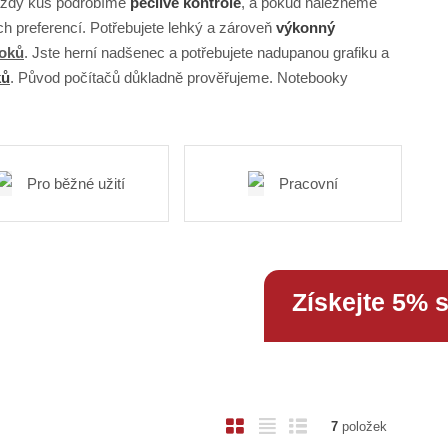
 Každý kus podrobíme
pečlivé kontrole
, a pokud nalezneme
 preferencí. Potřebujete lehký a zároveň
výkonný
ooků
. Jste herní nadšenec a potřebujete nadupanou grafiku a
ků
. Původ počítačů důkladně prověřujeme. Notebooky
Pro běžné užití
Pracovní
Získejte 5% 
O
T
Ř
7
položek