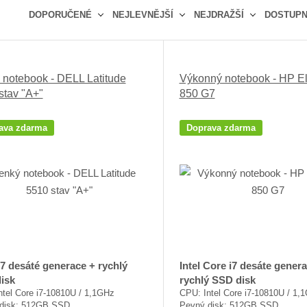
DOPORUČENÉ
NEJLEVNĚJŠÍ
NEJDRAŽŠÍ
DOSTUP
Ř
a
z
 notebook - DELL Latitude
Výkonný notebook - HP E
e
stav "A+"
850 G7
n
í
p
ava zdarma
Doprava zdarma
r
o
d
u
k
t
ů
i7 desáté generace + rychlý
Intel Core i7 desáte gener
isk
rychlý SSD disk
ntel Core i7-10810U / 1,1GHz
CPU: Intel Core i7-10810U / 1,
disk: 512GB SSD
Pevný disk: 512GB SSD