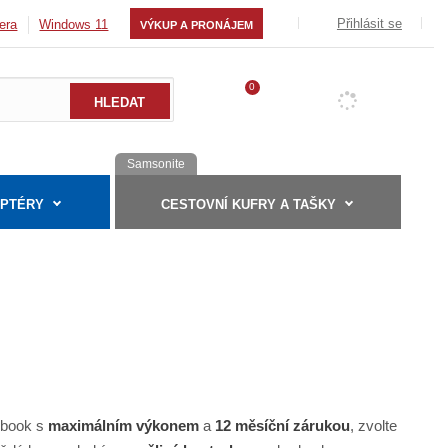
Přihlásit se
era
Windows 11
VÝKUP A PRONÁJEM
0
Samsonite
APTÉRY
CESTOVNÍ KUFRY A TAŠKY
ebook s
maximálním výkonem
a
12 měsíční zárukou
, zvolte