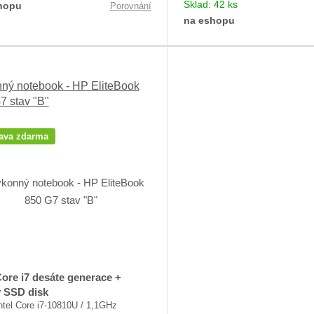
Sklad:
42 ks
hopu
Porovnání
na eshopu
ný notebook - HP EliteBook
7 stav "B"
ava zdarma
Core i7 desáte generace +
ý SSD disk
ntel Core i7-10810U / 1,1GHz