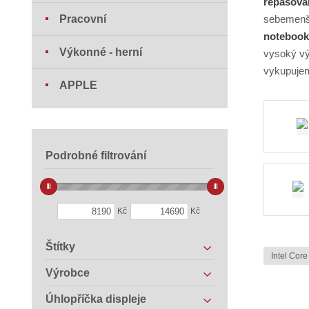
repasova
Pracovní
sebemenší
notebook 
Výkonné - herní
vysoký vý
vykupujem
APPLE
Podrobné filtrování
Kč
Kč
Štítky
Intel Core
Výrobce
Úhlopříčka displeje