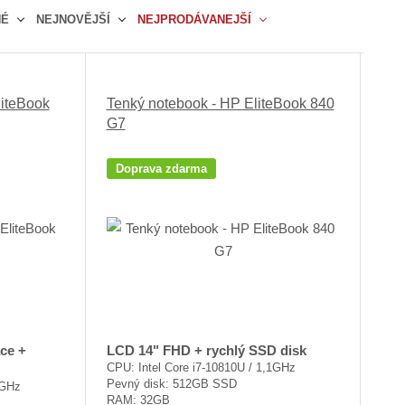
b
a
á
NÉ
NEJNOVĚJŠÍ
NEJPRODÁVANEJŠÍ
r
b
d
á
u
k
z
l
o
k
k
v
liteBook
Tenký notebook - HP EliteBook 840
o
o
ý
G7
v
v
v
ý
ý
ý
Doprava zdarma
v
v
p
ý
ý
i
p
p
s
i
i
s
s
ace +
LCD 14" FHD + rychlý SSD disk
CPU: Intel Core i7-10810U / 1,1GHz
Pevný disk: 512GB SSD
1GHz
RAM: 32GB