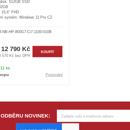
disk: 512GB SSD
32GB
: 15,6" FHD
ní systém: Windows 11 Pro CZ
R-NB-HP-850G7-Ci7-1100-010B
12 790 Kč
KOUPIT
0 570 Kč bez DPH
:
11 ks
hopu
Porovnání
 ODBĚRU NOVINEK: