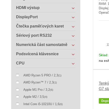
RAM: 
HDMI výstup
Displej
Operač
DisplayPort
Čtečka paměťových karet
Sériový port RS232
Numerická část samostatně
1
Podsvícená klávesnice
Sklad
na es
CPU
AMD Ryzen 5 PRO / 2,3
(1)
AMD Ryzen™ 7 / 2,3
(1)
Tenký
G7 st
Apple M1 Pro / 3,2
(6)
Apple M2 / 3,5
(4)
Dopr
Intel Core i5-10210U / 1,6
(6)