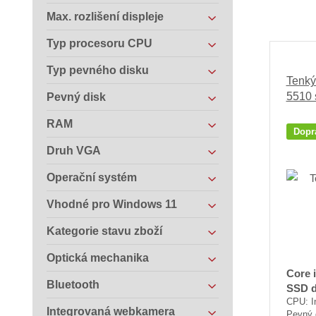
Max. rozlišení displeje
Typ procesoru CPU
Typ pevného disku
Tenký
5510 
Pevný disk
RAM
Dopr
Druh VGA
Operační systém
Vhodné pro Windows 11
Kategorie stavu zboží
Optická mechanika
Core 
Bluetooth
SSD d
CPU: I
Integrovaná webkamera
Pevný 