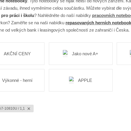
né notebooky
. Tyto notebooky se nijak neliší od nových zařízení.
 závadu, ihned vyměníme celou součástku. Můžete vybírat dle svých
pro práci i školu
? Nahlédněte do naší nabídky
pracovních noteb
kon? Zaměřte se na naši nabídku
repasovaných herních noteboo
e od velkých bank i leasingových společností ze zahraničí i Česka.
AKČNÍ CENY
Jako nové A+
Výkonné - herní
APPLE
 i7-10810U / 1,1