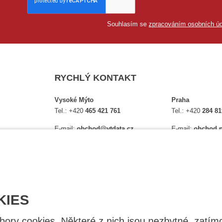
Souhlasím se
zpracováním osobních úd
RYCHLÝ KONTAKT
Vysoké Mýto
Praha
Tel.:
+420
465 421 761
Tel.:
+420
284 81
E-mail:
obchod@vtdata.cz
E-mail:
obchod.p
lství,
Přijďte si osobně vybrat:
Přijďte si osobně
é
Mapa
Na Košince 10
Úplný kontakt
Úplný kontakt
KIES
ry cookies. Některé z nich jsou nezbytné, zatímc