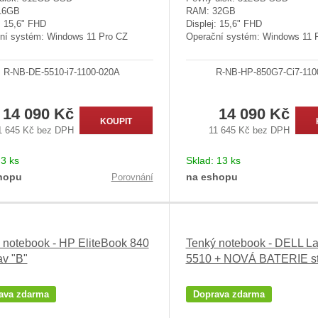
16GB
RAM: 32GB
: 15,6" FHD
Displej: 15,6" FHD
ní systém: Windows 11 Pro CZ
Operační systém: Windows 11 
R-NB-DE-5510-i7-1100-020A
R-NB-HP-850G7-Ci7-110
14 090 Kč
14 090 Kč
KOUPIT
1 645 Kč bez DPH
11 645 Kč bez DPH
:
3 ks
Sklad:
13 ks
hopu
na eshopu
Porovnání
 notebook - HP EliteBook 840
Tenký notebook - DELL La
av "B"
5510 + NOVÁ BATERIE st
ava zdarma
Doprava zdarma