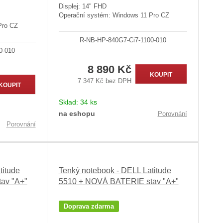
Displej: 14" FHD
Operační systém: Windows 11 Pro CZ
Pro CZ
R-NB-HP-840G7-Ci7-1100-010
0-010
8 890 Kč
KOUPIT
7 347 Kč bez DPH
KOUPIT
Sklad:
34 ks
na eshopu
Porovnání
Porovnání
titude
Tenký notebook - DELL Latitude
av "A+"
5510 + NOVÁ BATERIE stav "A+"
Doprava zdarma