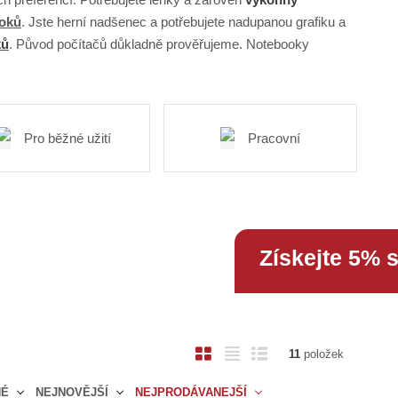
ooků
. Jste herní nadšenec a potřebujete nadupanou grafiku a
ků
. Původ počítačů důkladně prověřujeme. Notebooky
Pro běžné užití
Pracovní
Získejte 5% 
O
T
Ř
11
položek
b
a
á
NÉ
NEJNOVĚJŠÍ
NEJPRODÁVANEJŠÍ
r
b
d