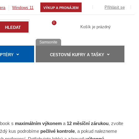
Přihlásit se
era
Windows 11
VÝKUP A PRONÁJEM
0
Košík je prázdný
Samsonite
APTÉRY
CESTOVNÍ KUFRY A TAŠKY
ebook s
maximálním výkonem
a
12 měsíční zárukou
, zvolte
 Každý kus podrobíme
pečlivé kontrole
, a pokud nalezneme
 preferencí. Potřebujete lehký a zároveň
výkonný