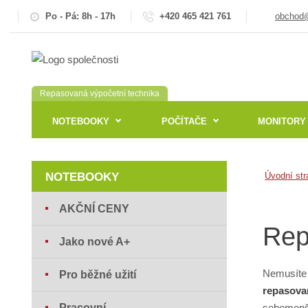
Po - Pá: 8h - 17h
+420 465 421 761
obchod@
Repasovaná výpočetní technika
NOTEBOOKY
POČÍTAČE
MONITORY
NOTEBOOKY
Úvodní str
AKČNÍ CENY
Rep
Jako nové A+
Nemusíte 
Pro běžné užití
repasova
Pracovní
sebemenší