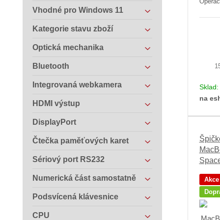
Operač
Vhodné pro Windows 11
Kategorie stavu zboží
Optická mechanika
Bluetooth
1
Integrovaná webkamera
Sklad
na es
HDMI výstup
DisplayPort
Špičk
Čtečka paměťových karet
MacBo
Sériový port RS232
Space
Numerická část samostatně
Akce
Dopr
Podsvícená klávesnice
CPU