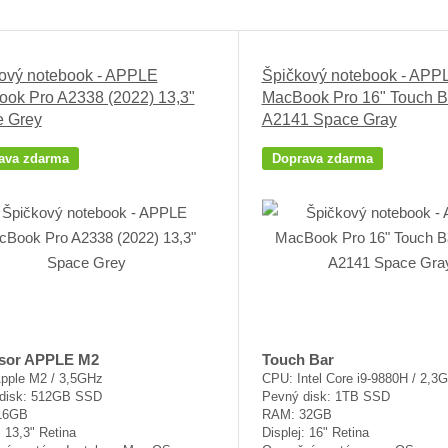
Ř
a
z
ový notebook - APPLE
Špičkový notebook - APP
e
ok Pro A2338 (2022) 13,3"
MacBook Pro 16" Touch B
n
 Grey
A2141 Space Gray
í
p
ava zdarma
Doprava zdarma
r
o
d
u
k
t
ů
sor APPLE M2
Touch Bar
pple M2 / 3,5GHz
CPU: Intel Core i9-9880H / 2,3
disk: 512GB SSD
Pevný disk: 1TB SSD
16GB
RAM: 32GB
: 13,3" Retina
Displej: 16" Retina