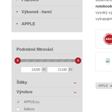
notebook 
Výkonné - herní
vysoký vý
vykupujem
APPLE
Podrobné filtrování
Kč
Kč
Štítky
APPLE
Výrobce
APPLE
(11)
Dell
(34)