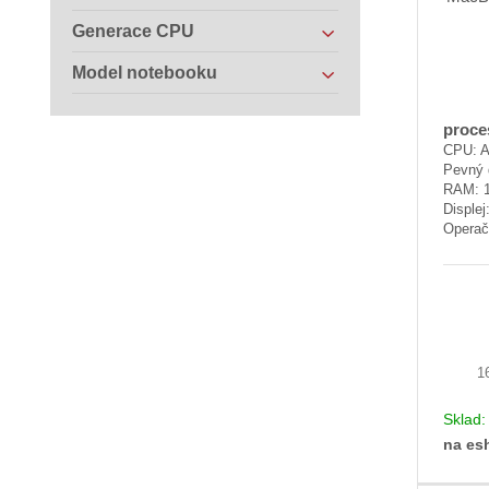
Generace CPU
Model notebooku
proce
CPU: A
Pevný 
RAM: 
Displej
Operač
1
Sklad
na es