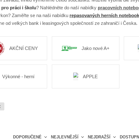
pro práci i školu
? Nahlédněte do naší nabídky
pracovních noteb
kon? Zaměřte se na naši nabídku
repasovaných herních noteboo
e od velkých bank i leasingových společností ze zahraničí i Česka.
AKČNÍ CENY
Jako nové A+
Výkonné - herní
APPLE
DOPORUČENÉ
NEJLEVNĚJŠÍ
NEJDRAŽŠÍ
DOSTUP