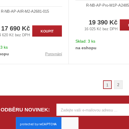
R-NB-AP-Pro-M1P-A2485
R-NB-AP-AIR-M2-A2681-015
19 390 Kč
17 690 Kč
16 025 Kč bez DPH
KOUPIT
4 620 Kč bez DPH
Sklad:
3 ks
:
3 ks
na eshopu
hopu
Porovnání
2
1
 ODBĚRU NOVINEK: