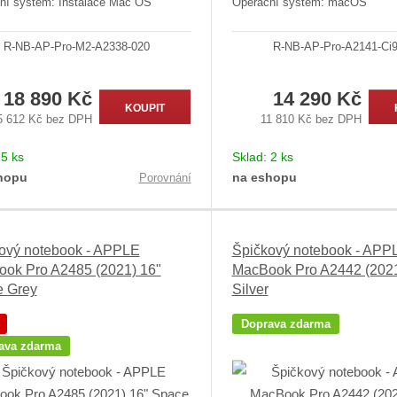
ní systém: Instalace Mac OS
Operační systém: macOS
R-NB-AP-Pro-M2-A2338-020
R-NB-AP-Pro-A2141-Ci9
18 890 Kč
14 290 Kč
KOUPIT
5 612 Kč bez DPH
11 810 Kč bez DPH
:
5 ks
Sklad:
2 ks
hopu
na eshopu
Porovnání
ový notebook - APPLE
Špičkový notebook - APP
ok Pro A2485 (2021) 16"
MacBook Pro A2442 (2021
 Grey
Silver
Doprava zdarma
ava zdarma