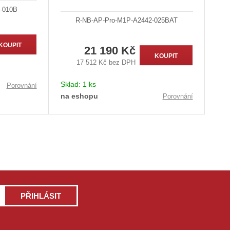
-010B
R-NB-AP-Pro-M1P-A2442-025BAT
KOUPIT
21 190 Kč
KOUPIT
17 512 Kč bez DPH
Sklad:
1 ks
Porovnání
na eshopu
Porovnání
PŘIHLÁSIT