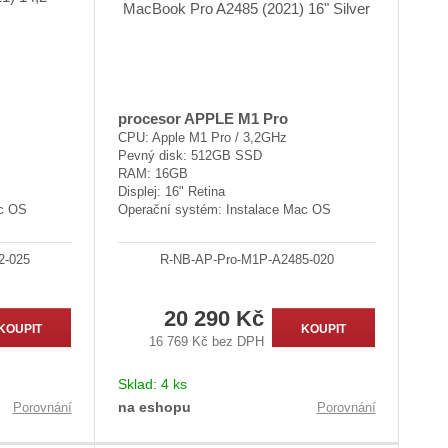
procesor APPLE M1 Pro
CPU: Apple M1 Pro / 3,2GHz
Pevný disk: 512GB SSD
RAM: 16GB
Displej: 16" Retina
ac OS
Operační systém: Instalace Mac OS
2-025
R-NB-AP-Pro-M1P-A2485-020
20 290 Kč
KOUPIT
KOUPIT
16 769 Kč bez DPH
Sklad:
4 ks
na eshopu
Porovnání
Porovnání