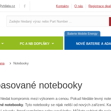
vtdata.cz
Kontakty
O nás
Registrace deal
Baterie Mobile Energy
PC A NB DOPLŇKY
NOVÉ BATERIE A AD
Notebooky
ana
asované notebooky
hledat kompromis mezi výkonem a cenou. Pokud hledáte levný not
né notebooky
. Tyto notebooky se nijak neliší od nových zařízení.
 závadu, ihned vyměníme celou součástku. Můžete vybírat dle svých