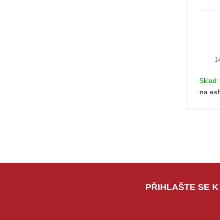
1
Sklad
na es
PŘIHLAŠTE SE K