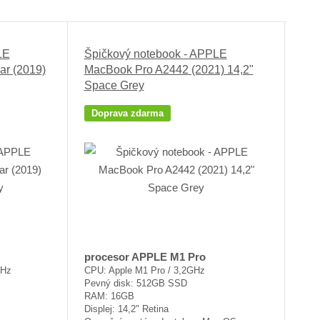
á
u
k
z
l
o
k
k
v
LE
Špičkový notebook - APPLE
o
o
ý
ar (2019)
MacBook Pro A2442 (2021) 14,2"
Space Grey
v
v
v
ý
ý
ý
Doprava zdarma
v
v
p
ý
ý
i
p
p
s
i
i
s
s
procesor APPLE M1 Pro
GHz
CPU: Apple M1 Pro / 3,2GHz
Pevný disk: 512GB SSD
RAM: 16GB
Displej: 14,2" Retina