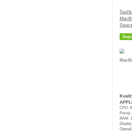
Špičk
MacBo
Space
Dopr
Kvali
APPL
CPU: A
Pevný 
RAM: 
Displej
Operač