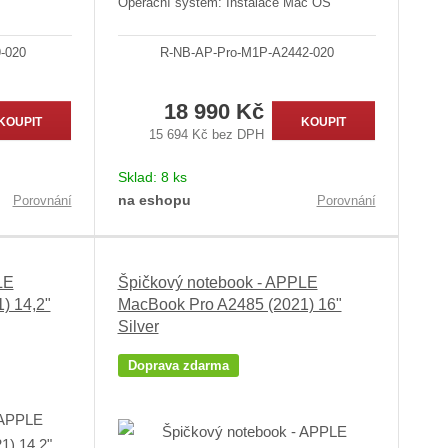
Operační systém: Instalace Mac OS
-020
R-NB-AP-Pro-M1P-A2442-020
18 990 Kč
KOUPIT
KOUPIT
15 694 Kč bez DPH
Sklad:
8 ks
na eshopu
Porovnání
Porovnání
LE
Špičkový notebook - APPLE
) 14,2"
MacBook Pro A2485 (2021) 16"
Silver
Doprava zdarma