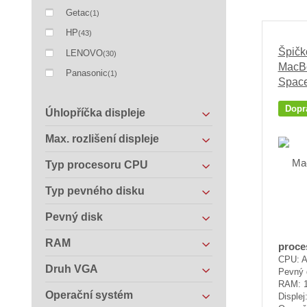
Getac
(1)
HP
(43)
Špičk
LENOVO
(30)
MacBo
Panasonic
(1)
Space
Dopr
Úhlopříčka displeje
Max. rozlišení displeje
Typ procesoru CPU
Typ pevného disku
Pevný disk
RAM
proce
CPU: A
Druh VGA
Pevný 
RAM: 
Operační systém
Displej