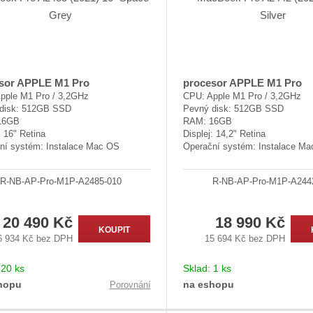
sor APPLE M1 Pro
procesor APPLE M1 Pro
pple M1 Pro / 3,2GHz
CPU: Apple M1 Pro / 3,2GHz
disk: 512GB SSD
Pevný disk: 512GB SSD
16GB
RAM: 16GB
: 16" Retina
Displej: 14,2" Retina
ní systém: Instalace Mac OS
Operační systém: Instalace M
R-NB-AP-Pro-M1P-A2485-010
R-NB-AP-Pro-M1P-A244
20 490 Kč
18 990 Kč
KOUPIT
6 934 Kč bez DPH
15 694 Kč bez DPH
:
20 ks
Sklad:
1 ks
hopu
na eshopu
Porovnání