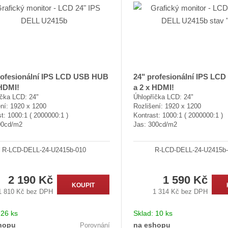
d
u
k
t
ů
rofesionální IPS LCD USB HUB
24" profesionální IPS LC
 HDMI!
a 2 x HDMI!
íčka LCD: 24"
Úhlopříčka LCD: 24"
ní: 1920 x 1200
Rozlišení: 1920 x 1200
t: 1000:1 ( 2000000:1 )
Kontrast: 1000:1 ( 2000000:1 )
00cd/m2
Jas: 300cd/m2
R-LCD-DELL-24-U2415b-010
R-LCD-DELL-24-U2415b
2 190 Kč
1 590 Kč
KOUPIT
1 810 Kč bez DPH
1 314 Kč bez DPH
:
26 ks
Sklad:
10 ks
hopu
na eshopu
Porovnání