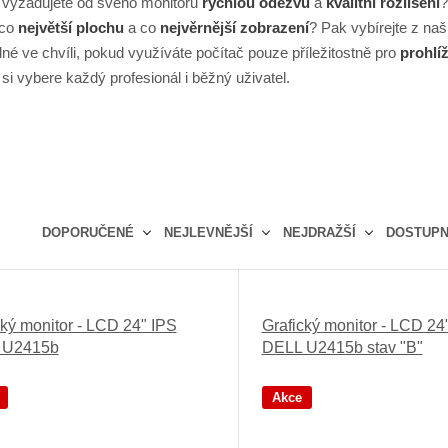
vyžadujete od svého monitoru
rychlou odezvu
a
kvalitní rozlišení
?
 co
největší plochu
a co
nejvěrnější zobrazení
? Pak vybírejte z na
né ve chvíli, pokud využíváte počítač pouze příležitostně pro
prohlíž
si vybere každý profesionál i běžný uživatel.
DOPORUČENÉ
NEJLEVNĚJŠÍ
NEJDRAŽŠÍ
DOSTUP
Ř
a
z
cký monitor - LCD 24" IPS
Grafický monitor - LCD 24
e
 U2415b
DELL U2415b stav "B"
n
í
p
Akce
r
o