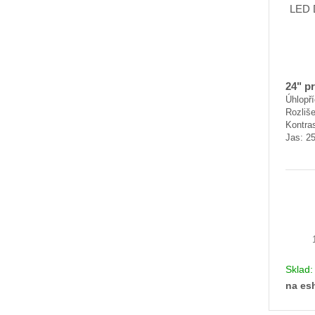
24" p
Úhlopř
Rozliše
Kontras
Jas: 2
Sklad
na es