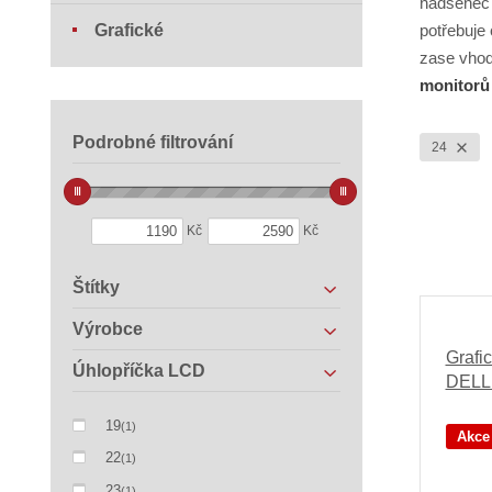
nadšenec 
Grafické
potřebuje
zase vhod
monitorů
Podrobné filtrování
24
Kč
Kč
Štítky
Výrobce
Grafi
Úhlopříčka LCD
DELL
19
(1)
Akce
22
(1)
23
(1)