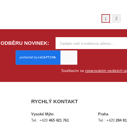
2
1
 ODBĚRU NOVINEK:
Souhlasím se
zpracováním osobních úd
RYCHLÝ KONTAKT
Vysoké Mýto
Praha
Tel.:
+420
465 421 761
Tel.:
+420
284 81