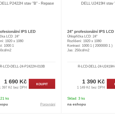
rofesionální IPS LED
24" profesionální IPS LCD
íčka LCD: 24"
Úhlopříčka LCD: 24"
ní: 1920 x 1080
Rozlišení: 1920 x 1080
t: 1000:1
Kontrast: 1000:1 ( 2000000:1 )
50cd/m2
Jas: 250cd/m2
R-LCD-DELL-24-P2422H-010B
R-LCD-DELL-24-U2419H
1 690 Kč
1 390 Kč
KOUPIT
1 397 Kč bez DPH
1 149 Kč bez DPH
:
21 ks
Sklad:
3 ks
hopu
na eshopu
Porovnání