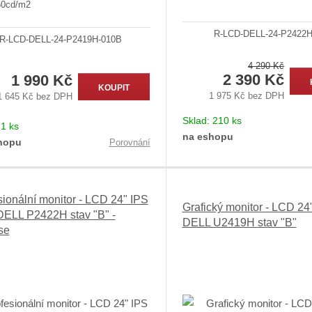
50cd/m2
R-LCD-DELL-24-P2422H
R-LCD-DELL-24-P2419H-010B
4 290 Kč
2 390 Kč
1 990 Kč
KOUPIT
1 975 Kč bez DPH
1 645 Kč bez DPH
Sklad:
210 ks
:
1 ks
na eshopu
hopu
Porovnání
sionální monitor - LCD 24" IPS
Grafický monitor - LCD 24
ELL P2422H stav "B" -
DELL U2419H stav "B"
se