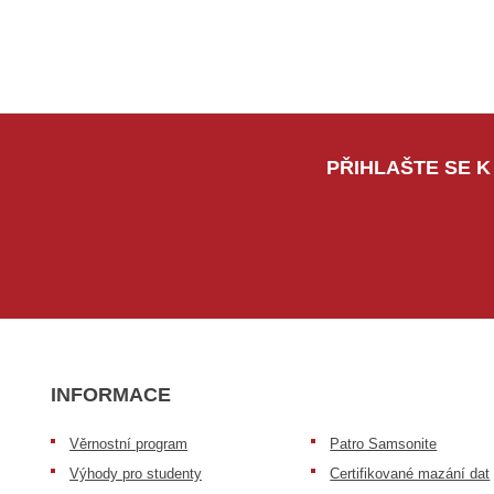
PŘIHLAŠTE SE K
INFORMACE
Věrnostní program
Patro Samsonite
Výhody pro studenty
Certifikované mazání dat