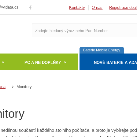
vtdata.cz
Kontakty
O nás
Registrace deal
Baterie Mobile Energy
PC A NB DOPLŇKY
NOVÉ BATERIE A AD
Monitory
ana
itory
 nedílnou součástí každého stolního počítače, a proto je vybírejte pod