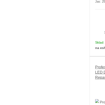
Jas: 2
Sklad
na es
Profe
LED D
Repa