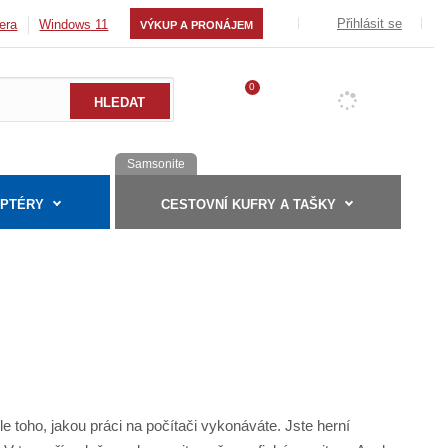
Přihlásit se
era
Windows 11
VÝKUP A PRONÁJEM
0
Samsonite
APTÉRY
CESTOVNÍ KUFRY A TAŠKY
le toho, jakou práci na počítači vykonáváte. Jste herní