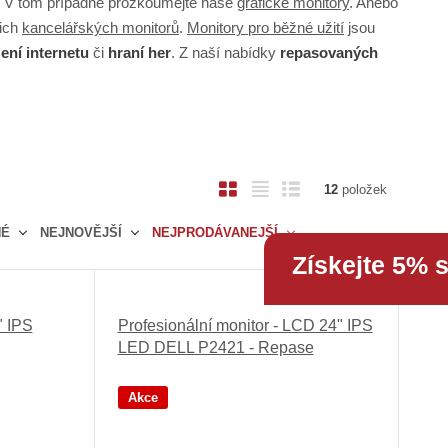
 V tom případně prozkoumejte naše
grafické monitory
. Anebo
šich
kancelářských monitorů
.
Monitory pro běžné užití
jsou
ení internetu
či
hraní her
. Z naší nabídky
repasovaných
O
T
Ř
12
položek
b
a
á
NÉ
NEJNOVĚJŠÍ
NEJPRODÁVANEJŠÍ
r
b
d
Získejte 5% 
á
u
k
z
l
o
k
k
v
" IPS
Profesionální monitor - LCD 24" IPS
o
o
ý
LED DELL P2421 - Repase
v
v
v
ý
ý
ý
Akce
v
v
p
ý
ý
i