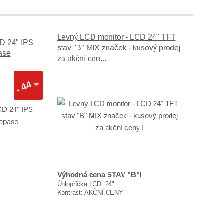
Levný LCD monitor - LCD 24" TFT
CD 24" IPS
stav "B" MIX značek - kusový prodej
ase
za akční cen...
44
%
-
Výhodná cena STAV "B"!
Úhlopříčka LCD: 24"
Kontrast: AKČNÍ CENY!