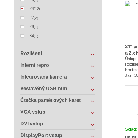
24
(12)
27
(2)
29
(1)
34
(1)
24" p
a 2 x
Rozlišení
Úhlopř
Rozliše
Interní repro
Kontras
Jas: 3
Integrovaná kamera
Vestavěný USB hub
Čtečka paměťových karet
VGA vstup
DVI vstup
Sklad
DisplayPort vstup
na es