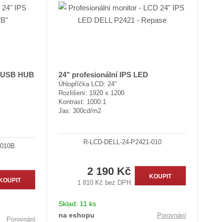
p
p
s
i
i
s
s
D USB HUB
24" profesionální IPS LED
Úhlopříčka LCD: 24"
Rozlišení: 1920 x 1200
Kontrast: 1000:1
Jas: 300cd/m2
R-LCD-DELL-24-P2421-010
-010B
2 190 Kč
KOUPIT
KOUPIT
1 810 Kč bez DPH
Sklad:
11 ks
na eshopu
Porovnání
Porovnání