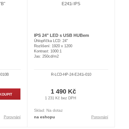
IPS 24" LED s USB HUBem
Úhlopříčka LCD: 24"
Rozlišení: 1920 x 1200
Kontrast: 1000:1
Jas: 250cd/m2
-010B
R-LCD-HP-24-E241i-010
1 490 Kč
KOUPIT
1 231 Kč bez DPH
Sklad:
Na dotaz
na eshopu
Porovnání
Porovnání