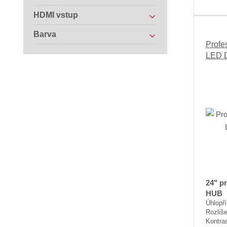
HDMI vstup
Barva
Profe
LED D
24" p
HUB
Úhlopř
Rozliše
Kontras