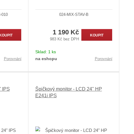
-010
024-MIX-STAV-B
1 190 Kč
KOUPIT
KOUPIT
983 Kč bez DPH
Sklad:
1 ks
na eshopu
Porovnání
Porovnání
" IPS
Špičkový monitor - LCD 24" HP
E241i IPS