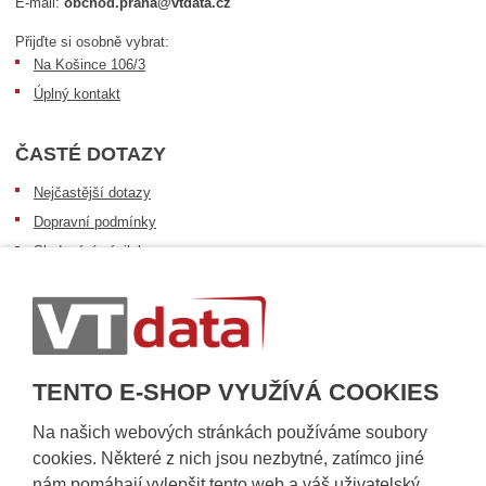
E-mail:
obchod.praha@vtdata.cz
Přijďte si osobně vybrat:
Na Košince 106/3
Úplný kontakt
ČASTÉ DOTAZY
Nejčastější dotazy
Dopravní podmínky
Sledování zásilek
Postup při převzetí zásilky
Informace k dostupnosti zboží
Obecné informace
TENTO E-SHOP VYUŽÍVÁ COOKIES
Na našich webových stránkách používáme soubory
cookies. Některé z nich jsou nezbytné, zatímco jiné
nám pomáhají vylepšit tento web a váš uživatelský