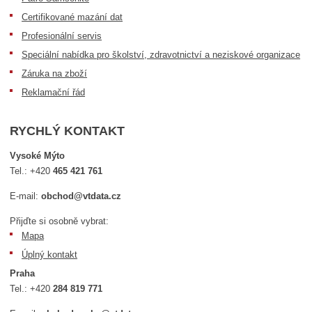
Certifikované mazání dat
Profesionální servis
Speciální nabídka pro školství, zdravotnictví a neziskové organizace
Záruka na zboží
Reklamační řád
RYCHLÝ KONTAKT
Vysoké Mýto
Tel.:
+420
465 421 761
E-mail:
obchod@vtdata.cz
Přijďte si osobně vybrat:
Mapa
Úplný kontakt
Praha
Tel.:
+420
284 819 771