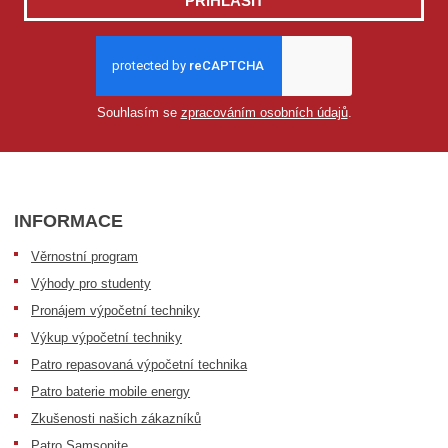
PŘIHLÁSIT
Souhlasím se
zpracováním osobních údajů
.
INFORMACE
Věrnostní program
Výhody pro studenty
Pronájem výpočetní techniky
Výkup výpočetní techniky
Patro repasovaná výpočetní technika
Patro baterie mobile energy
Zkušenosti našich zákazníků
Patro Samsonite