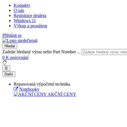
Kontakty
O nás
Registrace dealera
Windows 11
Výkup a pronájem
Přihlásit se
Hledat
Zadejte hledaný výraz nebo Part Number ...
0
K porovnání
☰
Další
Repasovaná výpočetní technika
Notebooky
AKČNÍ CENY