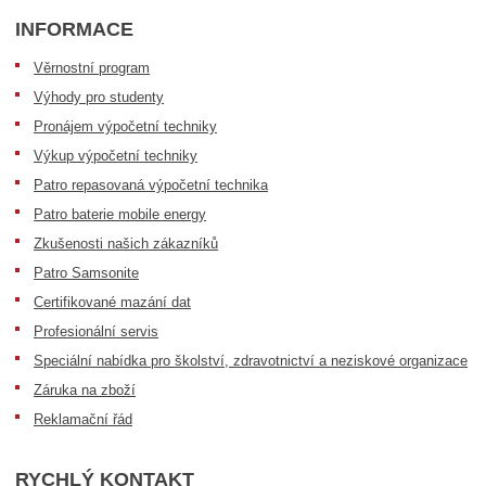
INFORMACE
Věrnostní program
Výhody pro studenty
Pronájem výpočetní techniky
Výkup výpočetní techniky
Patro repasovaná výpočetní technika
Patro baterie mobile energy
Zkušenosti našich zákazníků
Patro Samsonite
Certifikované mazání dat
Profesionální servis
Speciální nabídka pro školství, zdravotnictví a neziskové organizace
Záruka na zboží
Reklamační řád
RYCHLÝ KONTAKT