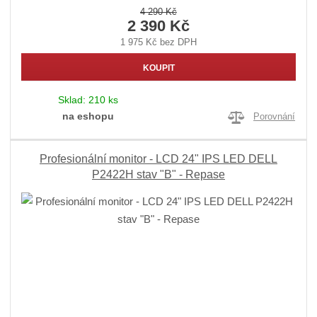
4 290 Kč
2 390 Kč
1 975 Kč bez DPH
KOUPIT
Sklad:
210 ks
na eshopu
Porovnání
Profesionální monitor - LCD 24" IPS LED DELL
P2422H stav "B" - Repase