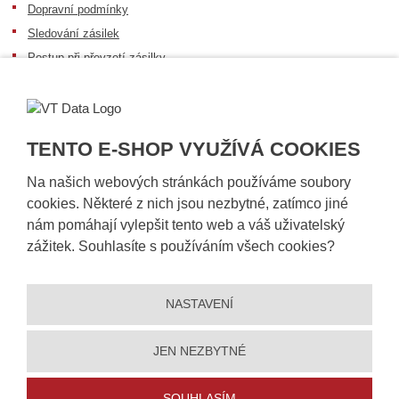
Dopravní podmínky
Sledování zásilek
Postup při převzetí zásilky
Informace k dostupnosti zboží
Obecné informace
TENTO E-SHOP VYUŽÍVÁ COOKIES
Na našich webových stránkách používáme soubory
cookies. Některé z nich jsou nezbytné, zatímco jiné
nám pomáhají vylepšit tento web a váš uživatelský
zážitek. Souhlasíte s používáním všech cookies?
NASTAVENÍ
© 2026, VT DATA, a.s.
Prohlášení o přístupnosti
|
Ochrana osobních údajů
|
Mapa stránek
|
|
Nastavení cookies
JEN NEZBYTNÉ
Vytvořila
eBRÁNA
SOUHLASÍM