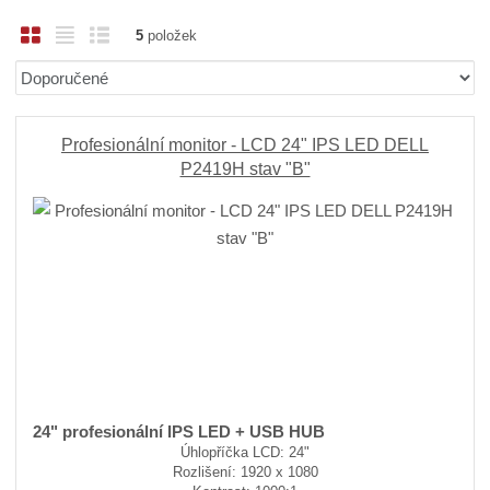
O
T
Ř
5
položek
b
a
á
Ř
r
b
d
a
á
u
k
z
z
l
o
e
Profesionální monitor - LCD 24" IPS LED DELL
n
k
k
v
P2419H stav "B"
í
o
o
ý
p
v
v
v
r
ý
ý
ý
o
v
v
p
d
ý
ý
i
u
p
p
s
k
i
i
t
ů
s
s
24" profesionální IPS LED + USB HUB
Úhlopříčka LCD: 24"
Rozlišení: 1920 x 1080