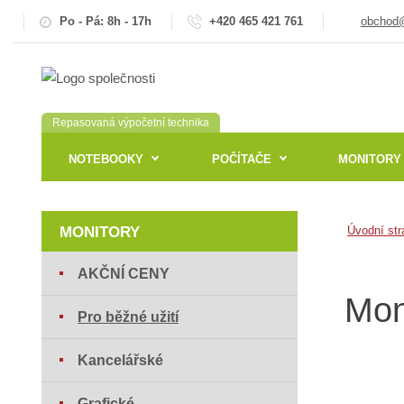
Po - Pá: 8h - 17h
+420 465 421 761
obchod@
Repasovaná výpočetní technika
NOTEBOOKY
POČÍTAČE
MONITORY
MONITORY
Úvodní str
AKČNÍ CENY
Moni
Pro běžné užití
Kancelářské
Grafické