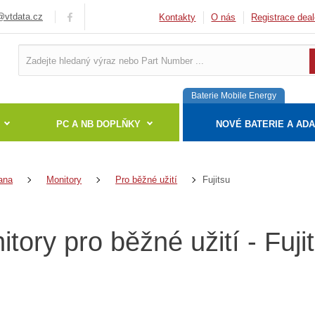
vtdata.cz
Kontakty
O nás
Registrace deal
Baterie Mobile Energy
PC A NB DOPLŇKY
NOVÉ BATERIE A AD
Fujitsu
ana
Monitory
Pro běžné užití
tory pro běžné užití - Fuji