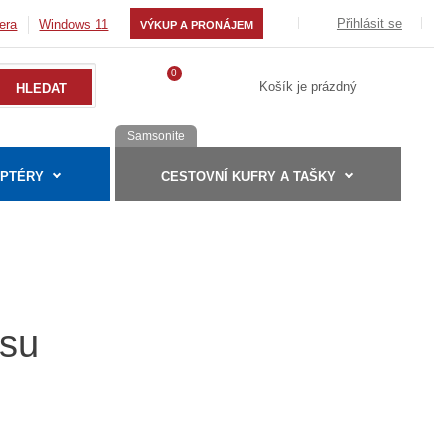
Přihlásit se
era
Windows 11
VÝKUP A PRONÁJEM
0
Košík je prázdný
Samsonite
APTÉRY
CESTOVNÍ KUFRY A TAŠKY
tsu