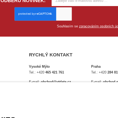
 ODBĚRU NOVINEK:
Souhlasím se
zpracováním osobních úd
RYCHLÝ KONTAKT
Vysoké Mýto
Praha
Tel.:
+420
465 421 761
Tel.:
+420
284 81
E-mail:
obchod@vtdata.cz
E-mail:
obchod.p
lství,
Přijďte si osobně vybrat:
Přijďte si osobně
é
Mapa
Na Košince 10
Úplný kontakt
Úplný kontakt