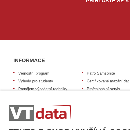
PŘIHLAŠTE SE K
INFORMACE
Věrnostní program
Patro Samsonite
Výhody pro studenty
Certifikované mazání dat
Pronájem výpočetní techniky
Profesionální servis
Výkup výpočetní techniky
Speciální nabídka pro ško
zdravotnictví a neziskov
Patro repasovaná výpočetní
organizace
technika
Záruka na zboží
Patro baterie mobile energy
Reklamační řád
Zkušenosti našich zákazníků