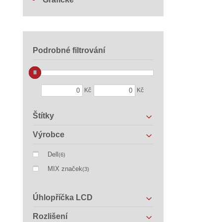
Podrobné filtrování
Kč
Kč
Štítky
Výrobce
Dell
(6)
MIX značek
(3)
Úhlopříčka LCD
Rozlišení