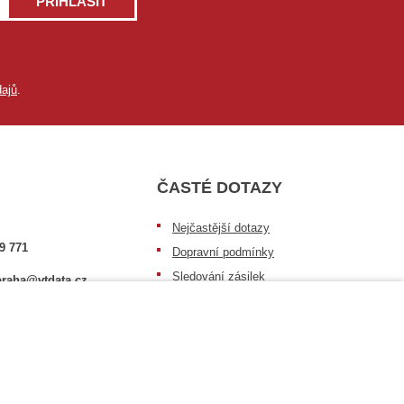
PŘIHLÁSIT
ajů
.
ČASTÉ DOTAZY
Nejčastější dotazy
9 771
Dopravní podmínky
Sledování zásilek
raha@vtdata.cz
Postup při převzetí zásilky
 vybrat:
Informace k dostupnosti zboží
6/3
Obecné informace