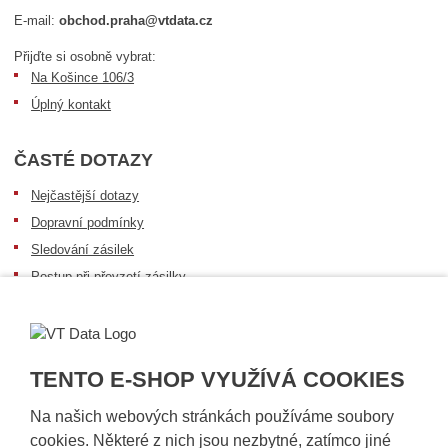
E-mail:
obchod.praha@vtdata.cz
Přijďte si osobně vybrat:
Na Košince 106/3
Úplný kontakt
ČASTÉ DOTAZY
Nejčastější dotazy
Dopravní podmínky
Sledování zásilek
Postup při převzetí zásilky
Informace k dostupnosti zboží
Obecné informace
TENTO E-SHOP VYUŽÍVÁ COOKIES
Na našich webových stránkách používáme soubory
cookies. Některé z nich jsou nezbytné, zatímco jiné