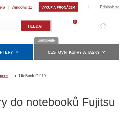
Přihlásit se
era
Windows 11
VÝKUP A PRONÁJEM
0
Samsonite
APTÉRY
CESTOVNÍ KUFRY A TAŠKY
LifeBook C1110
emens
ry do notebooků Fujitsu