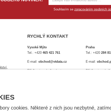
Souhlasím se
zpracováním osobních úd
RYCHLÝ KONTAKT
Vysoké Mýto
Praha
Tel.:
+420
465 421 761
Tel.:
+420
284 81
E-mail:
obchod@vtdata.cz
E-mail:
obchod.p
lství,
Přijďte si osobně vybrat:
Přijďte si osobně
é
Mapa
Na Košince 10
Úplný kontakt
Úplný kontakt
KIES
ry cookies. Některé z nich jsou nezbytné, zatímc