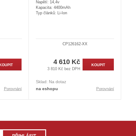
Napětí: 14,4v
Kapacita: 4400mAh
Typ článků: Li-Ion
CP126162-XX
4 610 Kč
KOUPIT
KOUPIT
3 810 Kč bez DPH
Sklad:
Na dotaz
na eshopu
Porovnání
Porovnání
PŘIHLÁSIT