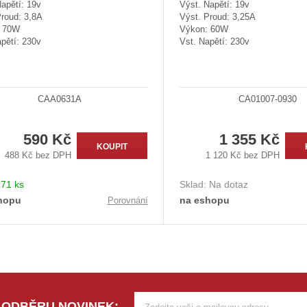
apětí: 19v
Výst. Napětí: 19v
Proud: 3,8A
Výst. Proud: 3,25A
: 70W
Výkon: 60W
pětí: 230v
Vst. Napětí: 230v
CAA0631A
CA01007-0930
590 Kč
1 355 Kč
KOUPIT
488 Kč bez DPH
1 120 Kč bez DPH
:
71 ks
Sklad:
Na dotaz
hopu
na eshopu
Porovnání
 ODBĚRU NOVINEK: