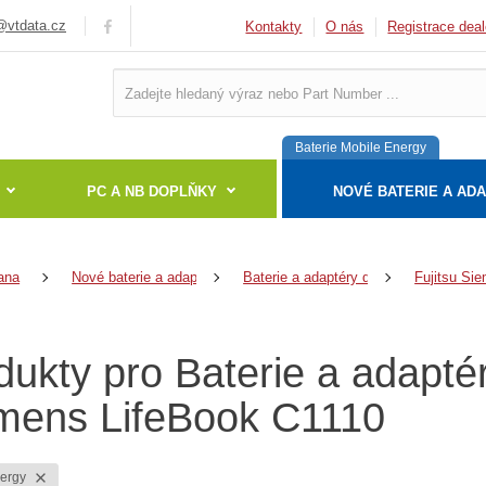
vtdata.cz
Kontakty
O nás
Registrace deal
Baterie Mobile Energy
PC A NB DOPLŇKY
NOVÉ BATERIE A AD
ana
Nové baterie a adaptéry
Baterie a adaptéry do notebooků
Fujitsu Si
dukty pro Baterie a adapté
mens LifeBook C1110
nergy