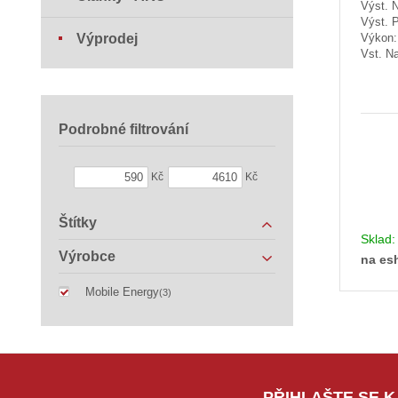
Výst. N
Výst. 
Výprodej
Výkon
Vst. Na
Podrobné filtrování
Kč
Kč
Štítky
Sklad
Výrobce
na es
Mobile Energy
(3)
PŘIHLAŠTE SE K