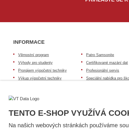
INFORMACE
Věrnostní program
Patro Samsonite
Výhody pro studenty
Certifikované mazání dat
Pronájem výpočetní techniky
Profesionální servis
Výkup výpočetní techniky
Speciální nabídka pro ško
zdravotnictví a neziskov
Patro repasovaná výpočetní
organizace
technika
Záruka na zboží
Patro baterie mobile energy
Reklamační řád
Zkušenosti našich zákazníků
TENTO E-SHOP VYUŽÍVÁ COO
Na našich webových stránkách používáme soubo