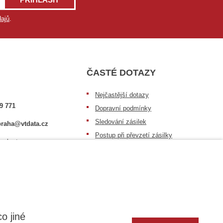
ajů
.
ČASTÉ DOTAZY
Nejčastější dotazy
9 771
Dopravní podmínky
Sledování zásilek
raha@vtdata.cz
Postup při převzetí zásilky
 vybrat:
Informace k dostupnosti zboží
6/3
Obecné informace
o jiné