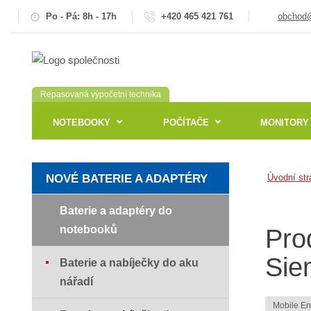
Po - Pá: 8h - 17h
+420 465 421 761
obchod@
Repasovaná výpočetní technika
NOTEBOOKY
POČÍTAČE
MONITORY
NOVÉ BATERIE A ADAPTÉRY
Úvodní str
Baterie a adaptéry do
notebooků
Pro
Sie
Baterie a nabíječky do aku
nářadí
Mobile E