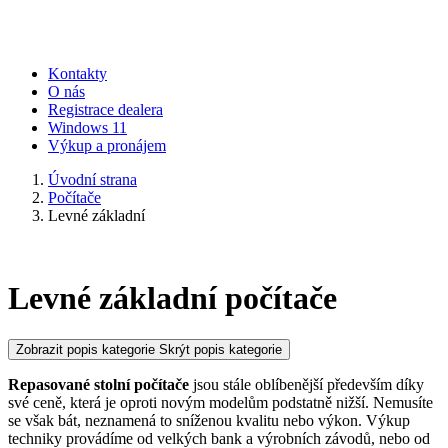
Kontakty
O nás
Registrace dealera
Windows 11
Výkup a pronájem
Úvodní strana
Počítače
Levné základní
Levné základní počítače
Zobrazit popis kategorie
Skrýt popis kategorie
Repasované stolní počítače
jsou stále oblíbenější především díky
své ceně, která je oproti novým modelům podstatně nižší. Nemusíte
se však bát, neznamená to sníženou kvalitu nebo výkon. Výkup
techniky provádíme od velkých bank a výrobních závodů, nebo od