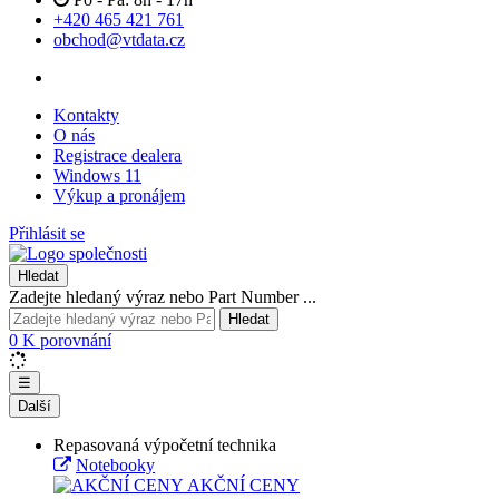
+420 465 421 761
obchod@vtdata.cz
Kontakty
O nás
Registrace dealera
Windows 11
Výkup a pronájem
Přihlásit se
Hledat
Zadejte hledaný výraz nebo Part Number ...
Hledat
0
K porovnání
☰
Další
Repasovaná výpočetní technika
Notebooky
AKČNÍ CENY