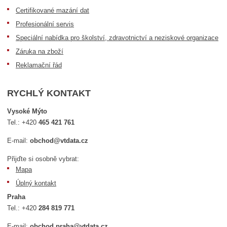
Certifikované mazání dat
Profesionální servis
Speciální nabídka pro školství, zdravotnictví a neziskové organizace
Záruka na zboží
Reklamační řád
RYCHLÝ KONTAKT
Vysoké Mýto
Tel.:
+420
465 421 761
E-mail:
obchod@vtdata.cz
Přijďte si osobně vybrat:
Mapa
Úplný kontakt
Praha
Tel.:
+420
284 819 771
E-mail:
obchod.praha@vtdata.cz