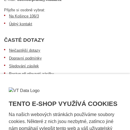
Přijďte si osobně vybrat:
Na Košince 106/3
Úplný kontakt
ČASTÉ DOTAZY
Nejčastější dotazy
Dopravní podmínky
Sledování zásilek
Postup při převzetí zásilky
Informace k dostupnosti zboží
Obecné informace
TENTO E-SHOP VYUŽÍVÁ COOKIES
Na našich webových stránkách používáme soubory
cookies. Některé z nich jsou nezbytné, zatímco jiné
nám pomáhají vylepšit tento web a váš uživatelský